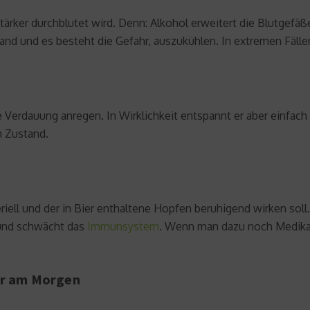
ker durchblutet wird. Denn: Alkohol erweitert die Blutgefäße
d und es besteht die Gefahr, auszukühlen. In extremen Fälle
e Verdauung anregen. In Wirklichkeit entspannt er aber einfa
n Zustand.
ell und der in Bier enthaltene Hopfen beruhigend wirken soll. 
 und schwächt das
Immunsystem
. Wenn man dazu noch Medika
er am Morgen