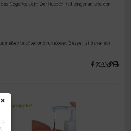
as Gegenteil ein: Der Rausch hält länger an und der
ermaßen leichter und ruheloser. Besser ist daher ein
ions-Handgele?
auf
t,