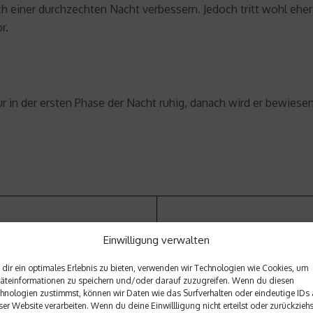
ner durchzechten Nacht verbessern. Jedoch tritt wohl eher d
r.
r in der ersten Phase der Nacht ruhig, danach wird er bewiesen
Nächster Beitrag
Einwilligung verwalten
r ein Anzeichen für
Wie sinnvoll sind Desinfekt
dir ein optimales Erlebnis zu bieten, verwenden wir Technologien wie Cookies, um
äteinformationen zu speichern und/oder darauf zuzugreifen. Wenn du diesen
hnologien zustimmst, können wir Daten wie das Surfverhalten oder eindeutige IDs 
ser Website verarbeiten. Wenn du deine Einwillligung nicht erteilst oder zurückziehs