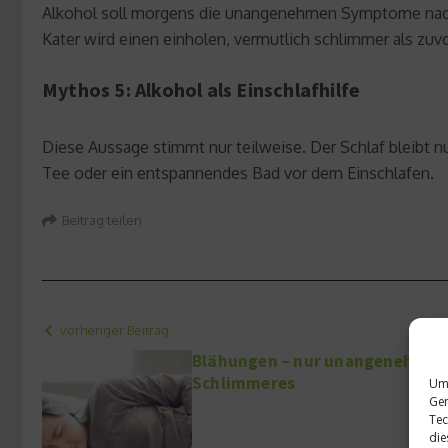
Alkohol soll morgens die unangenehmen Symptome nach ei
Kater wird einen einholen, vermutlich schlimmer als zuvo
Mythos 5: Alkohol als Einschlafhilfe
Diese Aussage stimmt nur teilweise. Der Schlaf bleibt nu
Tee oder ein entspannendes Bad vor dem Einschlafen.
Beitrag teilen
vorheriger Beitrag
Blähungen – nur unangenehm ode
Schlimmeres
Um 
Ger
Tec
die