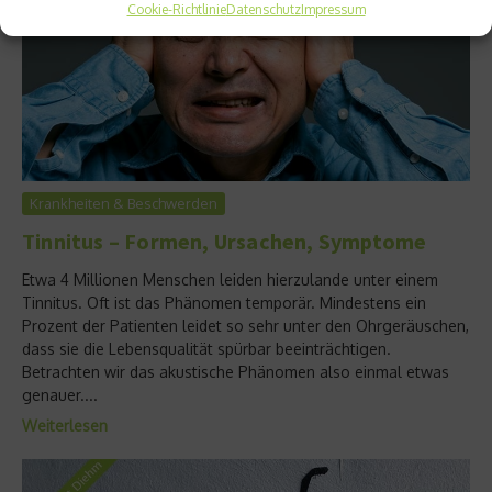
Cookie-Richtlinie
Datenschutz
Impressum
Krankheiten & Beschwerden
Tinnitus – Formen, Ursachen, Symptome
Etwa 4 Millionen Menschen leiden hierzulande unter einem
Tinnitus. Oft ist das Phänomen temporär. Mindestens ein
Prozent der Patienten leidet so sehr unter den Ohrgeräuschen,
dass sie die Lebensqualität spürbar beeinträchtigen.
Betrachten wir das akustische Phänomen also einmal etwas
genauer....
Weiterlesen