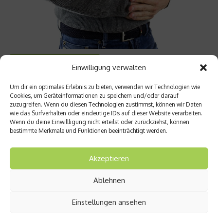
Krankheiten & Beschwerden
Einwilligung verwalten
Magenschmerzen – mögliche Ursachen und
Behandlungsmöglichkeiten
Um dir ein optimales Erlebnis zu bieten, verwenden wir Technologien wie
Cookies, um Geräteinformationen zu speichern und/oder darauf
zuzugreifen. Wenn du diesen Technologien zustimmst, können wir Daten
Magenschmerzen können die unterschiedlichsten Ursachen
wie das Surfverhalten oder eindeutige IDs auf dieser Website verarbeiten.
haben. Häufig sind sie harmlos, doch in einigen Fällen können
Wenn du deine Einwillligung nicht erteilst oder zurückziehst, können
sie als Symptom einer schweren Erkrankung auftreten. Die
bestimmte Merkmale und Funktionen beeinträchtigt werden.
stechenden Schmerzen im Oberbauch werden oft von
Krämpfen oder weiteren Symptomen, wie Übelkeit, Durchfall
oder Sodbrennen, begleitet....
Akzeptieren
Weiterlesen
Ablehnen
Einstellungen ansehen