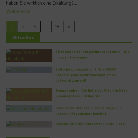
haben Sie wirklich eine Erkältung?...
Weiterlesen
1
2
3
...
16
Aktuelles
5 Methoden für ein gesünderes Leben – die
müssen Sie kennen
Zellschutz neu gedacht: Wie OM24®
körpereigene Schutzmechanismen
unterstützen soll
Sonne tanken: Die Rolle von Vitamin D für
Immunsystem und Knochen
Der Protein-Baustein: Was Kollagen in
unserem Organismus bewirkt
DERMADROP MED: Nadelfrei in die Tiefe