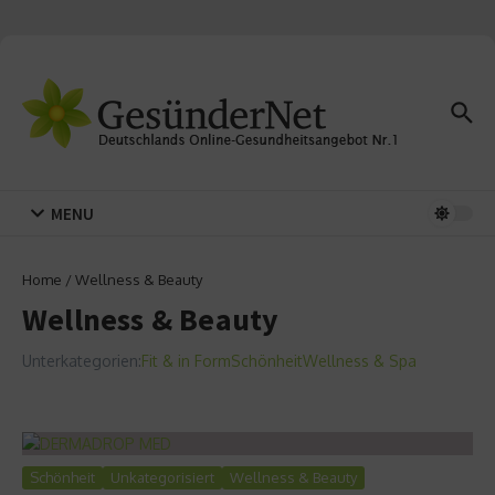
Zum Inhalt springen
MENU
Home
/
Wellness & Beauty
Wellness & Beauty
Unterkategorien:
Fit & in Form
Schönheit
Wellness & Spa
Schönheit
Unkategorisiert
Wellness & Beauty