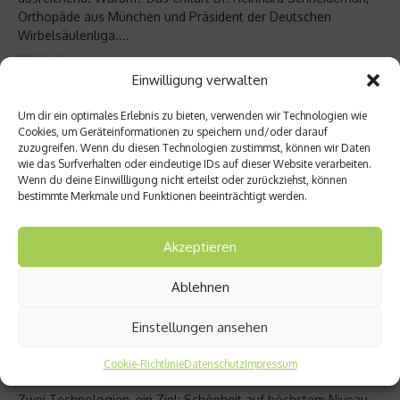
Orthopäde aus München und Präsident der Deutschen
Wirbelsäulenliga....
Weiterlesen
Einwilligung verwalten
Um dir ein optimales Erlebnis zu bieten, verwenden wir Technologien wie
Cookies, um Geräteinformationen zu speichern und/oder darauf
zuzugreifen. Wenn du diesen Technologien zustimmst, können wir Daten
wie das Surfverhalten oder eindeutige IDs auf dieser Website verarbeiten.
Wenn du deine Einwillligung nicht erteilst oder zurückziehst, können
bestimmte Merkmale und Funktionen beeinträchtigt werden.
Akzeptieren
Ablehnen
Wellness & Beauty
Einstellungen ansehen
ALMA & REVANESSE präsentieren die
Zukunft der Ästhetik
Cookie-Richtlinie
Datenschutz
Impressum
Zwei Technologien, ein Ziel: Schönheit auf höchstem Niveau –