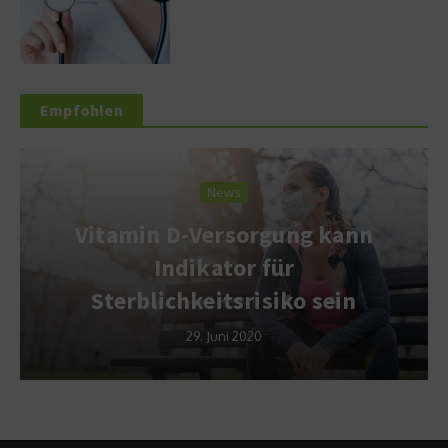
Empfohlen
News
Vitamin D-Versorgung kann
Indikator für
Sterblichkeitsrisiko sein
29. Juni 2020