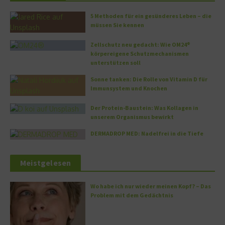
5 Methoden für ein gesünderes Leben – die
müssen Sie kennen
Zellschutz neu gedacht: Wie OM24®
körpereigene Schutzmechanismen
unterstützen soll
Sonne tanken: Die Rolle von Vitamin D für
Immunsystem und Knochen
Der Protein-Baustein: Was Kollagen in
unserem Organismus bewirkt
DERMADROP MED: Nadelfrei in die Tiefe
Meistgelesen
Wo habe ich nur wieder meinen Kopf? – Das
Problem mit dem Gedächtnis