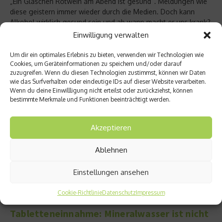
„Ein Gläschen Rotwein am Abend ist gesund“. Meldungen wie
diese geistern immer wieder durch die Medien. Doch kann
Alkohol wirklich gesund sein und ab wann macht er uns krank?
Informationen rund um den menschlichen Körper und die
Einwilligung verwalten
Gesundheit – erklärt von Prof. Dr. Curt Diehm....
Um dir ein optimales Erlebnis zu bieten, verwenden wir Technologien wie
Weiterlesen
Cookies, um Geräteinformationen zu speichern und/oder darauf
zuzugreifen. Wenn du diesen Technologien zustimmst, können wir Daten
wie das Surfverhalten oder eindeutige IDs auf dieser Website verarbeiten.
Wenn du deine Einwillligung nicht erteilst oder zurückziehst, können
bestimmte Merkmale und Funktionen beeinträchtigt werden.
Akzeptieren
Ablehnen
Einstellungen ansehen
Cookie-Richtlinie
Datenschutz
Impressum
Medikamente & Wirkstoffe
Tabletteneinnahme: Mineralwasser ist nicht