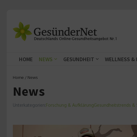
Zum Inhalt springen
HOME
NEWS
GESUNDHEIT
WELLNESS &
Home
/
News
News
Unterkategorien:
Forschung & Aufklärung
Gesundheitstrends & S