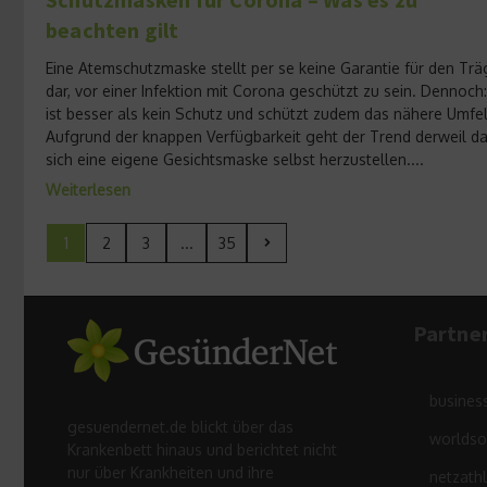
beachten gilt
Eine Atemschutzmaske stellt per se keine Garantie für den Trä
dar, vor einer Infektion mit Corona geschützt zu sein. Dennoch:
ist besser als kein Schutz und schützt zudem das nähere Umfel
Aufgrund der knappen Verfügbarkeit geht der Trend derweil da
sich eine eigene Gesichtsmaske selbst herzustellen....
Weiterlesen
1
2
3
...
35
Partne
busines
gesuendernet.de blickt über das
worldso
Krankenbett hinaus und berichtet nicht
nur über Krankheiten und ihre
netzath