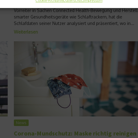
Cookie-Richtlinie
Datenschutz
Impressum
f.
Erkrankungen, Übergewicht und Diabetes. Withings, einer der
Vorreiter in Sachen Connected Health-Bewegung und Herstell
smarter Gesundheitsgeräte wie Schlaftrackern, hat die
Schlafdaten seiner Nutzer analysiert und präsentiert, wo in...
Weiterlesen
News
Corona-Mundschutz: Maske richtig reinigen