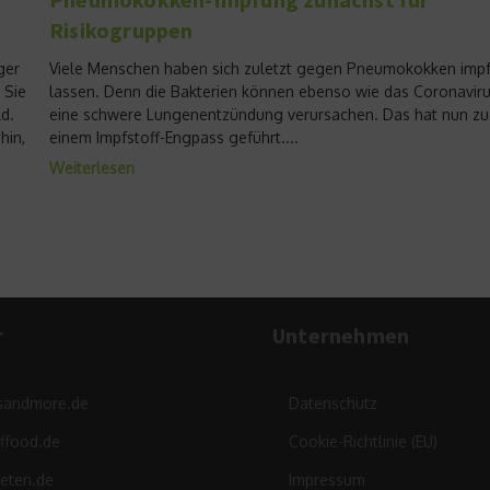
Risikogruppen
ger
Viele Menschen haben sich zuletzt gegen Pneumokokken imp
 Sie
lassen. Denn die Bakterien können ebenso wie das Coronavir
d.
eine schwere Lungenentzündung verursachen. Das hat nun zu
hin,
einem Impfstoff-Engpass geführt....
Weiterlesen
r
Unternehmen
sandmore.de
Datenschutz
ffood.de
Cookie-Richtlinie (EU)
leten.de
Impressum