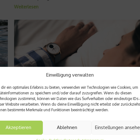
Weiterlesen
Wellness & Spa
Einwilligung verwalten
The Good Conscious –
dir ein optimales Erlebnis zu bieten, verwenden wir Technologien wie Cookies, um
Stanglwirt Skincare
äteinformationen zu speichern und/oder darauf zuzugreifen. Wenn du diesen
hnologien zustimmst, können wir Daten wie das Surfverhalten oder eindeutige IDs 
News
ser Website verarbeiten. Wenn du deine Einwillligung nicht erteilst oder zurückziehs
9. Januar 2025
nen bestimmte Merkmale und Funktionen beeinträchtigt werden.
Deutschland schläft gesund
nden
Guter Schlaf ist eine wichtige Basis für ein gesundes Leben.
Akzeptieren
Ablehnen
Einstellungen anseh
Nachts erholen wir uns von physischem und mentalem Stress
 um
schlechter Schlaf erhöht nachweislich das Risiko kardiovaskul