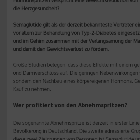
Hormonspritzen verspricht eine Gewichtsreduktion von 10
die Herzgesundheit?
Semaglutide gilt als der derzeit bekannteste Vertreter
vor allem zur Behandlung von Typ-2-Diabetes eingesetzt
und im Gehirn zusammen mit der Verlangsamung der Mage
und damit den Gewichtsverlust zu fördern.
Große Studien belegen, dass diese Effekte mit einem g
und Darmverschluss auf. Die geringen Nebenwirkungen v
sondern den Nachbau eines körpereigenen Hormons. Ge
Kauf zu nehmen.
Wer profitiert von den Abnehmspritzen?
Die sogenannte Abnehmspritze ist derzeit in erster Lin
Bevölkerung in Deutschland. Die zweite adressierte Gr
diese zwei Zielgruppen von Personen ist Semaglutide 