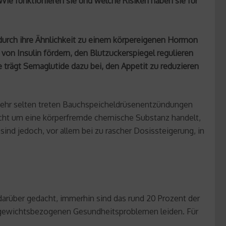
Wie funktionieren sie und welche Risiken haben sie für
 durch ihre Ähnlichkeit zu einem körpereigenen Hormon
on Insulin fördern, den Blutzuckerspiegel regulieren
rägt Semaglutide dazu bei, den Appetit zu reduzieren
 sehr selten treten Bauchspeicheldrüsenentzündungen
icht um eine körperfremde chemische Substanz handelt,
sind jedoch, vor allem bei zu rascher Dosissteigerung, in
arüber gedacht, immerhin sind das rund 20 Prozent der
n gewichtsbezogenen Gesundheitsproblemen leiden. Für