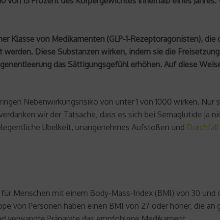
 von 15 Prozent des Körpergewichtes innerhalb eines Jahres. 
 einer Klasse von Medikamenten (GLP-1-Rezeptoragonisten), die
 werden. Diese Substanzen wirken, indem sie die Freisetzung v
nentleerung das Sättigungsgefühl erhöhen. Auf diese Weise t
eringen Nebenwirkungsrisiko von unter 1 von 1000 wirken. Nur
erdanken wir der Tatsache, dass es sich bei Semaglutide ja n
legentliche Übelkeit, unangenehmes Aufstoßen und
Durchfall
ie für Menschen mit einem Body-Mass-Index (BMI) von 30 und d
uppe von Personen haben einen BMI von 27 oder höher, die a
und verwandte Präparate das empfohlene Medikament.