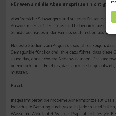
kön
Für wen sind die Abnehmspritzen nicht geei
Aber Vorsicht: Schwangere und stillende Frauen oder F
Auswirkungen auf den Fötus sind bisher nicht ausreichen
Schilddrüsenkrebs in der Familie, sollten ebenfalls Vorsi
Neueste Studien vom August dieses Jahres zeigen, dass
Semaglutide für circa drei Jahre dazu führte, dass diese
– und das, ohne schwere Nebenwirkungen. Das kardiovasku
beeindruckendes Ergebnis, dass auch die Frage aufwirft
müssten.
Fazit
Insgesamt bietet die moderne Abnehmspritze auf Basis 
individuelle Beratung durch Ärzte ist jedoch unerlässli
Wasser im Wein lautet: Wer das Präparat im Lifestyle-Be