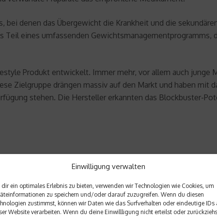
, bei denen das Übergewicht die Krankheit und die sekundären K
als Teil eines umfassenden Gewichtsmanagementprogramms, d
estyle Produkt entwickelt. Immer mehr, vor allem auch junge 
ese Zielgruppe drängen massiv auf den Markt und haben mit daz
erfügung stehen. Die Hersteller erkannten das Blockbuster-Pot
 subkutane Spritze appliziert und dies in einer aufsteigende
Einwilligung verwalten
ebte Effekt einstellt. Bei Risikopatienten mit hohem BMI und d
dir ein optimales Erlebnis zu bieten, verwenden wir Technologien wie Cookies, um
edikamentes. Im Lifestyle-Bereich liegt die Dosis bei 2,5 mg 
äteinformationen zu speichern und/oder darauf zuzugreifen. Wenn du diesen
hnologien zustimmst, können wir Daten wie das Surfverhalten oder eindeutige IDs 
ser Website verarbeiten. Wenn du deine Einwillligung nicht erteilst oder zurückziehs