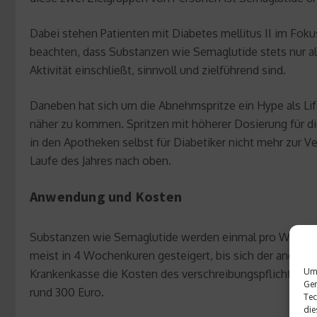
Dabei stehen Patienten mit Diabetes mellitus II im Fokus
beachten, dass Substanzen wie Semaglutide stets nur 
Aktivität einschließt, sinnvoll und zielführend sind.
Daneben hat sich um die Abnehmspritze ein Hype als Lif
näher zu kommen. Spritzen mit höherer Dosierung für di
in den Apotheken selbst für Diabetiker nicht mehr zur V
Laufe des Jahres nach oben.
Anwendung und Kosten
Substanzen wie Semaglutide werden einmal pro Woche als
meist in 4 Wochenkuren gesteigert, bis sich der angestr
Um 
Krankenkasse die Kosten des verschreibungspflichtigen M
Ger
rund 300 Euro.
Tec
die