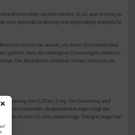
rankheitsrisiken deutlich erhöht. Es ist aber wichtig zu
as eine gesunde Ernährung und regelmäßige körperliche
Menschen nutzen sie aktuell, um ihrem Schönheitsideal
u geführt, dass die niedrigeren Dosierungen vielerorts
enzial. Die Aktienkurse einzelner Firmen schossen im
n Dosierung von 0.25 bis 2 mg. Die Dosierung wird
araus resultierenden Begleiterkrankungen trägt die
und die Kosten für eine vierwöchige Therapie liegen bei
auf
t,