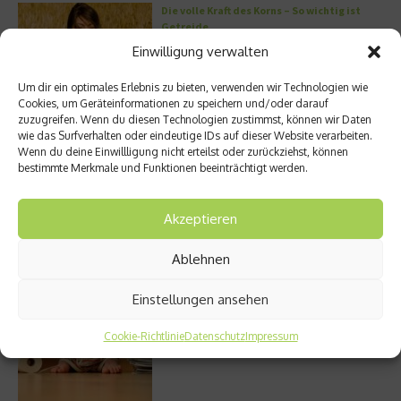
Die volle Kraft des Korns – So wichtig ist
Getreide
Einwilligung verwalten
Um dir ein optimales Erlebnis zu bieten, verwenden wir Technologien wie
Cookies, um Geräteinformationen zu speichern und/oder darauf
Entzündung der Nebenhöhlen: Symptome
zuzugreifen. Wenn du diesen Technologien zustimmst, können wir Daten
und verschiedene Formen
wie das Surfverhalten oder eindeutige IDs auf dieser Website verarbeiten.
Wenn du deine Einwillligung nicht erteilst oder zurückziehst, können
bestimmte Merkmale und Funktionen beeinträchtigt werden.
Welches Ashwagandha sollte ich kaufen?
Akzeptieren
Ablehnen
Einstellungen ansehen
Stuhlgang – wie oft ist eigentlich normal?
Cookie-Richtlinie
Datenschutz
Impressum