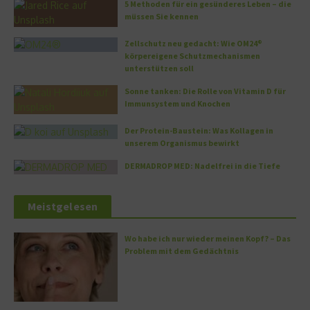
5 Methoden für ein gesünderes Leben – die
müssen Sie kennen
Zellschutz neu gedacht: Wie OM24®
körpereigene Schutzmechanismen
unterstützen soll
Sonne tanken: Die Rolle von Vitamin D für
Immunsystem und Knochen
Der Protein-Baustein: Was Kollagen in
unserem Organismus bewirkt
DERMADROP MED: Nadelfrei in die Tiefe
Meistgelesen
Wo habe ich nur wieder meinen Kopf? – Das
Problem mit dem Gedächtnis