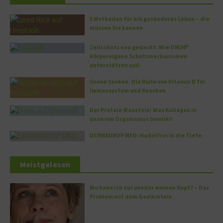
5 Methoden für ein gesünderes Leben – die
müssen Sie kennen
Zellschutz neu gedacht: Wie OM24®
körpereigene Schutzmechanismen
unterstützen soll
Sonne tanken: Die Rolle von Vitamin D für
Immunsystem und Knochen
Der Protein-Baustein: Was Kollagen in
unserem Organismus bewirkt
DERMADROP MED: Nadelfrei in die Tiefe
Meistgelesen
Wo habe ich nur wieder meinen Kopf? – Das
Problem mit dem Gedächtnis