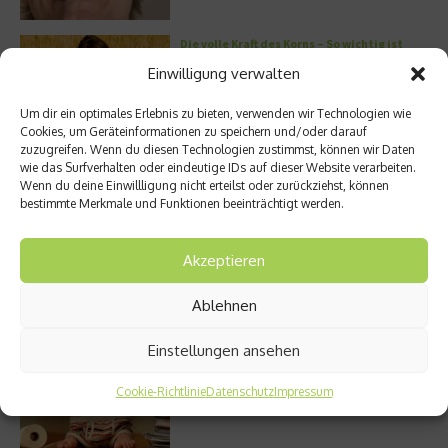
Die volle Kraft des Korns – So wichtig ist
Getreide
Einwilligung verwalten
Um dir ein optimales Erlebnis zu bieten, verwenden wir Technologien wie
Cookies, um Geräteinformationen zu speichern und/oder darauf
zuzugreifen. Wenn du diesen Technologien zustimmst, können wir Daten
Entzündung der Nebenhöhlen: Symptome
wie das Surfverhalten oder eindeutige IDs auf dieser Website verarbeiten.
und verschiedene Formen
Wenn du deine Einwillligung nicht erteilst oder zurückziehst, können
bestimmte Merkmale und Funktionen beeinträchtigt werden.
Akzeptieren
Welches Ashwagandha sollte ich kaufen?
Ablehnen
Einstellungen ansehen
Stuhlgang – wie oft ist eigentlich normal?
Cookie-Richtlinie
Datenschutz
Impressum