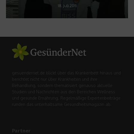
18. Juli 2011
gesuendernet.de blickt über das Krankenbett hinaus und
berichtet nicht nur über Krankheiten und ihre
Behandlung, sondern thematisiert genauso aktuelle
Studien und Nachrichten aus den Bereichen Wellness
und gesunde Ernährung. Regelmäßige Expertenbeiträge
runden das unterhaltsame Gesundheitsmagazin ab.
Partner