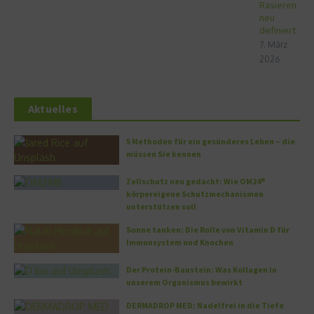
Rasieren
neu
definiert
7. März
2026
Aktuelles
5 Methoden für ein gesünderes Leben – die
müssen Sie kennen
Zellschutz neu gedacht: Wie OM24®
körpereigene Schutzmechanismen
unterstützen soll
Sonne tanken: Die Rolle von Vitamin D für
Immunsystem und Knochen
Der Protein-Baustein: Was Kollagen in
unserem Organismus bewirkt
DERMADROP MED: Nadelfrei in die Tiefe