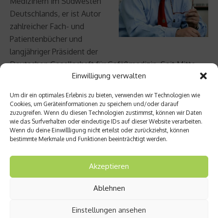
Medizinern im Südwesten
Deutschlands, er ist Autor
zahlreicher Fach- und
Patientenbücher und
langjähriger Präsident der
Deutschen Gesellschaft für Gefäßmedizin. Seit Mitte
Einwilligung verwalten
2014 leitet er als Ärztlicher Direktor die renommierte
Max Grundig Klinik in Bühl. Alle Beiträge dieser Serie
Um dir ein optimales Erlebnis zu bieten, verwenden wir Technologien wie
zum Nachlesen unter
www.max-grundig-klinik.de
.
Cookies, um Geräteinformationen zu speichern und/oder darauf
zuzugreifen. Wenn du diesen Technologien zustimmst, können wir Daten
wie das Surfverhalten oder eindeutige IDs auf dieser Website verarbeiten.
Wenn du deine Einwillligung nicht erteilst oder zurückziehst, können
Beitrag teilen
bestimmte Merkmale und Funktionen beeinträchtigt werden.
Akzeptieren
Ablehnen
vorheriger Beitrag
Nächster Beitrag
Wie
Hepati
Einstellungen ansehen
unges
tis-B-