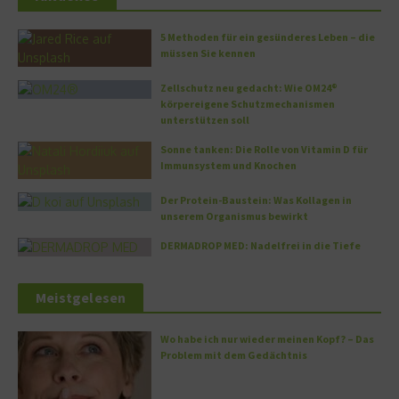
5 Methoden für ein gesünderes Leben – die
müssen Sie kennen
Zellschutz neu gedacht: Wie OM24®
körpereigene Schutzmechanismen
unterstützen soll
Sonne tanken: Die Rolle von Vitamin D für
Immunsystem und Knochen
Der Protein-Baustein: Was Kollagen in
unserem Organismus bewirkt
DERMADROP MED: Nadelfrei in die Tiefe
Meistgelesen
Wo habe ich nur wieder meinen Kopf? – Das
Problem mit dem Gedächtnis