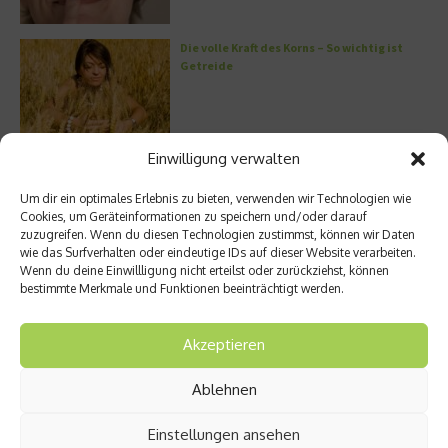
Die volle Kraft des Korns – So wichtig ist
Getreide
Einwilligung verwalten
Entzündung der Nebenhöhlen: Symptome
und verschiedene Formen
Um dir ein optimales Erlebnis zu bieten, verwenden wir Technologien wie
Cookies, um Geräteinformationen zu speichern und/oder darauf
zuzugreifen. Wenn du diesen Technologien zustimmst, können wir Daten
wie das Surfverhalten oder eindeutige IDs auf dieser Website verarbeiten.
Wenn du deine Einwillligung nicht erteilst oder zurückziehst, können
Welches Ashwagandha sollte ich kaufen?
bestimmte Merkmale und Funktionen beeinträchtigt werden.
Akzeptieren
Ablehnen
Stuhlgang – wie oft ist eigentlich normal?
Einstellungen ansehen