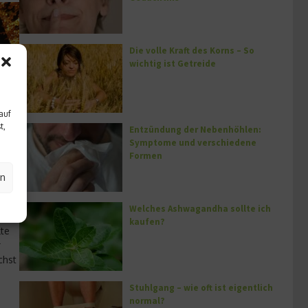
Die volle Kraft des Korns – So
wichtig ist Getreide
auf
t,
Entzündung der Nebenhöhlen:
Symptome und verschiedene
Formen
en
Welches Ashwagandha sollte ich
kaufen?
lte
r
chst
Stuhlgang – wie oft ist eigentlich
normal?