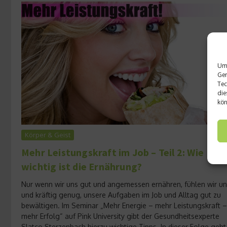
Um 
Ger
Tec
die
kön
Körper & Geist
Mehr Leistungskraft im Job – Teil 2: Wie
wichtig ist die Ernährung?
Nur wenn wir uns gut und angemessen ernähren, fühlen wir uns
und kräftig genug, unsere Aufgaben im Job und Alltag gut zu
bewältigen. Im Seminar „Mehr Energie – mehr Leistungskraft –
mehr Erfolg“ auf Pink University gibt der Gesundheitsexperte
Slatco Sterzenbach hierzu wichtige Tipps. In dieser Folge geht