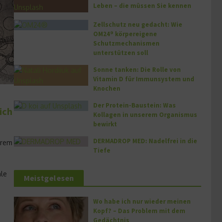
Leben – die müssen Sie kennen
Zellschutz neu gedacht: Wie
OM24® körpereigene
Schutzmechanismen
unterstützen soll
Sonne tanken: Die Rolle von
Vitamin D für Immunsystem und
Knochen
Der Protein-Baustein: Was
ich
Kollagen in unserem Organismus
bewirkt
DERMADROP MED: Nadelfrei in die
erem
Tiefe
ale
Meistgelesen
Wo habe ich nur wieder meinen
Kopf? – Das Problem mit dem
Gedächtnis