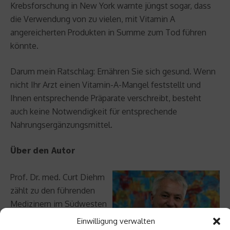
Krebsforschung in New York warnte jüngst sogar, dass
die Verwendung von zu vielen, mit Vitamin A
angereicherten Produkten in Summe zum Tod führen
könnte.
Darum mein Ratschlag: Ernähren Sie sich gesund. Wenn
nicht Ihr Arzt einen Vitamin-A-Mangel feststellt und
Ihnen entsprechende Präparate verschreibt, besteht
auch keine Notwendigkeit für entsprechende
Nahrungsergänzungsmittel.
Über den Autor
Prof. Dr. med. Curt Diehm
zählt zu den führenden
Medizinern im Südwesten
Deutschlands, er ist Autor
Einwilligung verwalten