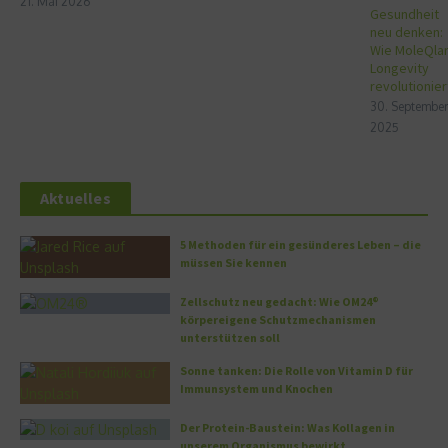
21. Mai 2026
Gesundheit
neu denken:
Wie MoleQla
Longevity
revolutionier
30. September
2025
Aktuelles
5 Methoden für ein gesünderes Leben – die
müssen Sie kennen
Zellschutz neu gedacht: Wie OM24®
körpereigene Schutzmechanismen
unterstützen soll
Sonne tanken: Die Rolle von Vitamin D für
Immunsystem und Knochen
Der Protein-Baustein: Was Kollagen in
unserem Organismus bewirkt