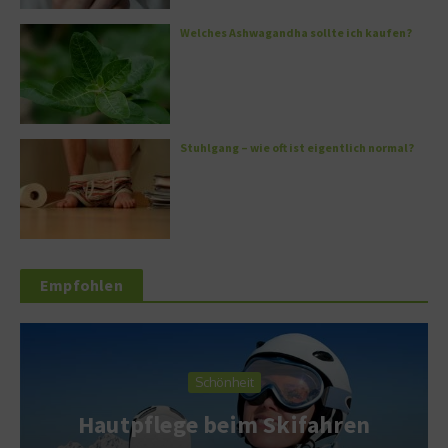
Welches Ashwagandha sollte ich kaufen?
Stuhlgang – wie oft ist eigentlich normal?
Empfohlen
Schönheit
Hautpflege beim Skifahren