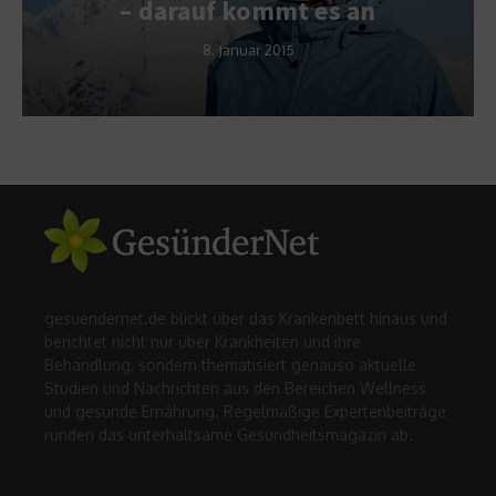
– darauf kommt es an
8. Januar 2015
gesuendernet.de blickt über das Krankenbett hinaus und
berichtet nicht nur über Krankheiten und ihre
Behandlung, sondern thematisiert genauso aktuelle
Studien und Nachrichten aus den Bereichen Wellness
und gesunde Ernährung. Regelmäßige Expertenbeiträge
runden das unterhaltsame Gesundheitsmagazin ab.