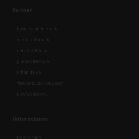
Partner
businessandmore.de
worldsoffood.de
netzathleten.de
planetoftech.de
urbanlife.de
fast-and-luxurious.com
newfoodcity.de
Unternehmen
Datenschutz