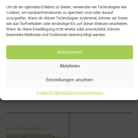
zahlreicher Fach- und
Um dir ein optimales Erlebnis zu bieten, verwenden wir Technologien wie
Patientenbücher und
Cookies, um Geräteinformationen zu speichern und/oder darauf
langjähriger Präsident der
zuzugreifen. Wenn du diesen Technologien zustimmst, können wir Daten
wie das Surfverhalten oder eindeutige IDs auf dieser Website verarbeiten.
Deutschen Gesellschaft
Wenn du deine Einwillligung nicht erteilst oder zurückziehst, können
für Gefäßmedizin. Seit
bestimmte Merkmale und Funktionen beeinträchtigt werden.
Mitte 2014 leitet er als Ärztlicher Direktor die
renommierte Max Grundig Klinik in Bühl. Alle Beiträge
Akzeptieren
dieser Serie zum Nachlesen unter
www.max-grundig-
klinik.de
.
Ablehnen
Hier finden Sie
alle Beiträge der Serie Gesund mit Diehm
Einstellungen ansehen
Cookie-Richtlinie
Datenschutz
Impressum
Beitrag teilen
vorheriger Beitrag
Besser