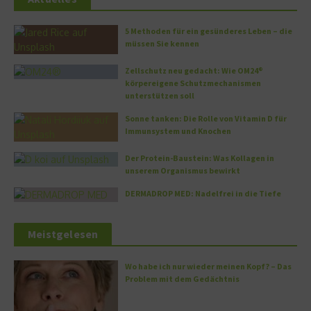
5 Methoden für ein gesünderes Leben – die
müssen Sie kennen
Zellschutz neu gedacht: Wie OM24®
körpereigene Schutzmechanismen
unterstützen soll
Sonne tanken: Die Rolle von Vitamin D für
Immunsystem und Knochen
Der Protein-Baustein: Was Kollagen in
unserem Organismus bewirkt
DERMADROP MED: Nadelfrei in die Tiefe
Meistgelesen
Wo habe ich nur wieder meinen Kopf? – Das
Problem mit dem Gedächtnis