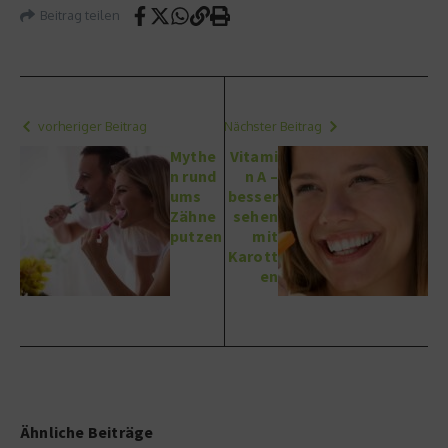
Beitrag teilen
vorheriger Beitrag
Nächster Beitrag
Mythe
Vitami
n rund
n A –
ums
besser
Zähne
sehen
putzen
mit
Karott
en
Ähnliche Beiträge