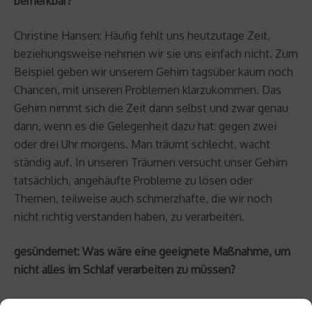
bemerkbar?
Christine Hansen: Häufig fehlt uns heutzutage Zeit,
beziehungsweise nehmen wir sie uns einfach nicht. Zum
Beispiel geben wir unserem Gehirn tagsüber kaum noch
Chancen, mit unseren Problemen klarzukommen. Das
Gehirn nimmt sich die Zeit dann selbst und zwar genau
dann, wenn es die Gelegenheit dazu hat: gegen zwei
oder drei Uhr morgens. Man träumt schlecht, wacht
ständig auf. In unseren Träumen versucht unser Gehirn
tatsächlich, angehäufte Probleme zu lösen oder
Themen, teilweise auch schmerzhafte, die wir noch
nicht richtig verstanden haben, zu verarbeiten.
gesündernet: Was wäre eine geeignete Maßnahme, um
nicht alles im Schlaf verarbeiten zu müssen?
Christine Hansen: Man muss sich seiner Probleme