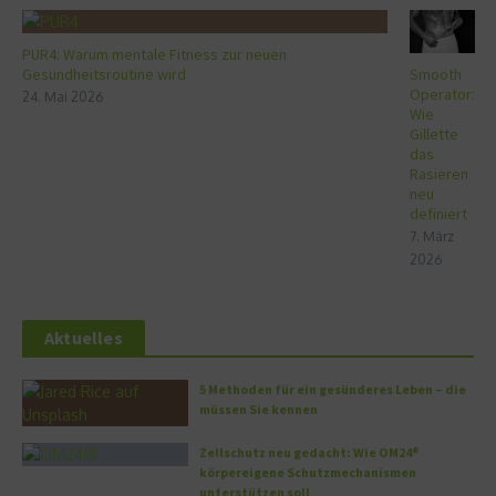
PUR4: Warum mentale Fitness zur neuen
Gesundheitsroutine wird
Smooth
Operator:
24. Mai 2026
Wie
Gillette
das
Rasieren
neu
definiert
7. März
2026
Aktuelles
5 Methoden für ein gesünderes Leben – die
müssen Sie kennen
Zellschutz neu gedacht: Wie OM24®
körpereigene Schutzmechanismen
unterstützen soll