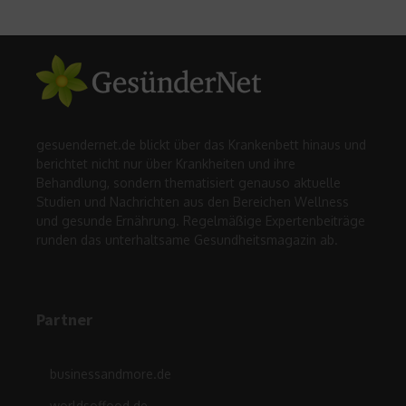
gesuendernet.de blickt über das Krankenbett hinaus und
berichtet nicht nur über Krankheiten und ihre
Behandlung, sondern thematisiert genauso aktuelle
Studien und Nachrichten aus den Bereichen Wellness
und gesunde Ernährung. Regelmäßige Expertenbeiträge
runden das unterhaltsame Gesundheitsmagazin ab.
Partner
businessandmore.de
worldsoffood.de