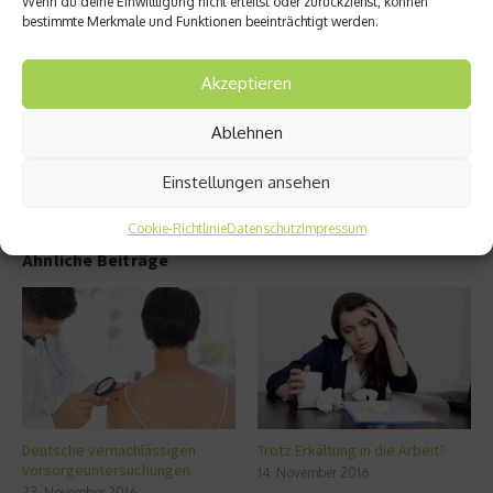
Wenn du deine Einwillligung nicht erteilst oder zurückziehst, können
onen-
ng
bestimmte Merkmale und Funktionen beeinträchtigt werden.
Emissi
doch
ons-
nicht
Tomog
schädli
Akzeptieren
rafie?
ch?
Ablehnen
Einstellungen ansehen
Cookie-Richtlinie
Datenschutz
Impressum
Ähnliche Beiträge
Deutsche vernachlässigen
Trotz Erkältung in die Arbeit?
Vorsorgeuntersuchungen
14. November 2016
23. November 2016