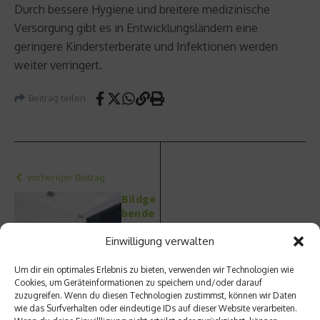
Durch bessere Hygiene und breitere medizinische
Versorgung gibt es in Entwicklungsländern eine
geringere Kindersterberate und Infektionen werden
weiter verringert.
Beitrag teilen
vorheriger Beitrag
Bildge
bende
Verfah
Einwilligung verwalten
ren:
Nächster Beitrag
Wie
funkti
Choles
Um dir ein optimales Erlebnis zu bieten, verwenden wir Technologien wie
Cookies, um Geräteinformationen zu speichern und/oder darauf
oniert
terin in
zuzugreifen. Wenn du diesen Technologien zustimmst, können wir Daten
die
der
wie das Surfverhalten oder eindeutige IDs auf dieser Website verarbeiten.
Positr
Nahru