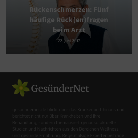
Rückenschmerzen: Fünf
häufige Rück(en)fragen
beim Arzt
22. Juni 2017
gesuendernet.de blickt über das Krankenbett hinaus und
berichtet nicht nur über Krankheiten und ihre
Behandlung, sondern thematisiert genauso aktuelle
Studien und Nachrichten aus den Bereichen Wellness
und gesunde Ernährung. Regelmäßige Expertenbeiträge