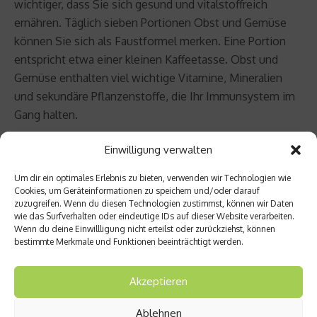
wichtiger, dass Sie sich gesund und vitalstoffreich
ernähren. Täglich sieben Portionen Obst und Gemüse
können Sie sich als Faustformel merken. Eine Portion
entspricht etwa einer kleinen Kaffeetasse. Obst und
Gemüse enthalten viel wichtige Vitamine, Mineralien
und sekundäre Pflanzenstoffe, die Ihr Immunsystem im
Gang halten.
Tipp 10: Zink ist Trumpf
Einwilligung verwalten
Um dir ein optimales Erlebnis zu bieten, verwenden wir Technologien wie
Das Spurenelement Zink hat positiven Einfluss auf Ihre
Cookies, um Geräteinformationen zu speichern und/oder darauf
zuzugreifen. Wenn du diesen Technologien zustimmst, können wir Daten
Abwehrkraft. Gute Zinklieferanten sind Fisch, Fleisch,
wie das Surfverhalten oder eindeutige IDs auf dieser Website verarbeiten.
Hartkäse, Haselnüsse, Getreide und Weizenkeime. Die
Wenn du deine Einwillligung nicht erteilst oder zurückziehst, können
größte Zinkkonzentration beim Getreide ist in den
bestimmte Merkmale und Funktionen beeinträchtigt werden.
Keimen enthalten.
Akzeptieren
Beitrag teilen
Ablehnen