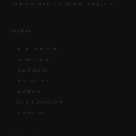
runden das unterhaltsame Gesundheitsmagazin ab.
Partner
businessandmore.de
worldsoffood.de
netzathleten.de
planetoftech.de
urbanlife.de
fast-and-luxurious.com
newfoodcity.de