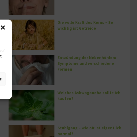
Die volle Kraft des Korns – So
wichtig ist Getreide
auf
t,
Entzündung der Nebenhöhlen:
Symptome und verschiedene
Formen
en
Welches Ashwagandha sollte ich
kaufen?
Stuhlgang – wie oft ist eigentlich
normal?