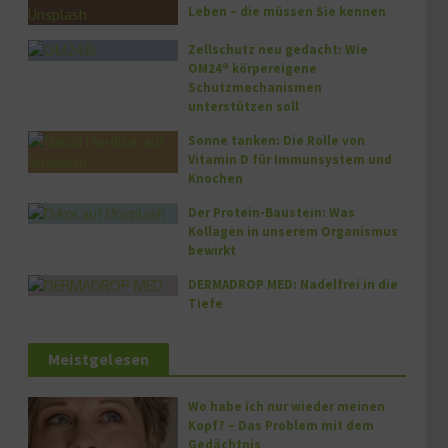
Leben – die müssen Sie kennen
Zellschutz neu gedacht: Wie
OM24® körpereigene
Schutzmechanismen
unterstützen soll
Sonne tanken: Die Rolle von
Vitamin D für Immunsystem und
Knochen
Der Protein-Baustein: Was
Kollagen in unserem Organismus
bewirkt
DERMADROP MED: Nadelfrei in die
Tiefe
Meistgelesen
Wo habe ich nur wieder meinen
Kopf? – Das Problem mit dem
Gedächtnis