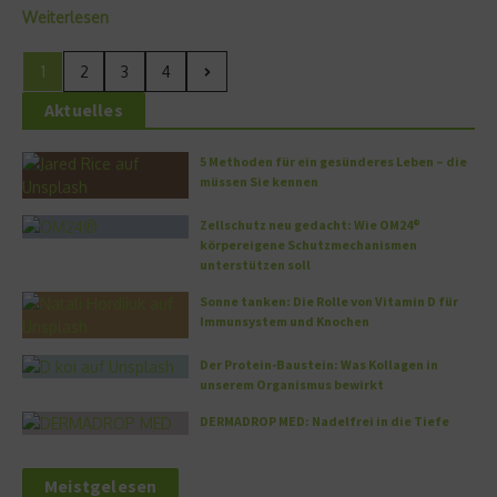
Weiterlesen
1
2
3
4
Aktuelles
5 Methoden für ein gesünderes Leben – die
müssen Sie kennen
Zellschutz neu gedacht: Wie OM24®
körpereigene Schutzmechanismen
unterstützen soll
Sonne tanken: Die Rolle von Vitamin D für
Immunsystem und Knochen
Der Protein-Baustein: Was Kollagen in
unserem Organismus bewirkt
DERMADROP MED: Nadelfrei in die Tiefe
Meistgelesen