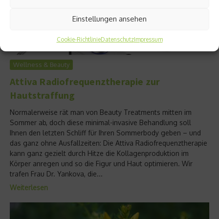
Einstellungen ansehen
Cookie-Richtlinie
Datenschutz
Impressum
Wellness & Beauty
Attiva Radiofrequenztherapie zur
Hautstraffung
Normalerweise rät man von Beauty Treatments mitten im
Sommer ab, doch diese minimal-invasive Behandlung soll
Ihnen den letzten Schliff für Ihren Sommerbody geben – und
das ganz ohne Ausfallzeiten: Die Attiva Radiofrequenztherapie
kann ganz gezielt durch Hitze die Kollagenproduktion im
Körper anregen und so die Figur und Haut optimieren. Wir
trafen Frau Dr. Yankova, die...
Weiterlesen