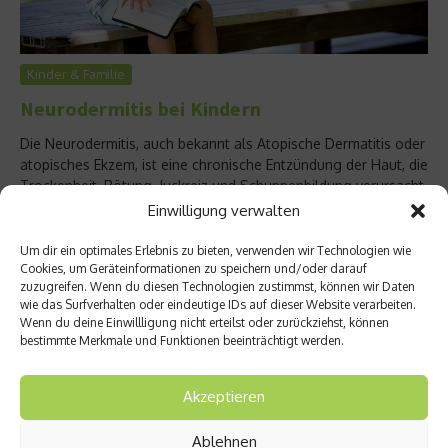
Kinder & Familie
Neurodermitis bei Kindern
Die Neurodermitis, auch bekannt als Atopische Dermatitis oder
atopisches Ekzem, ist eine chronische Entzündung der Haut, die
Trockenheit, Rötung, Juckreiz und Schuppenbildung verursacht.
Bei Kindern führt Neurodermitis oft zu Schlafproblemen und
Einwilligung verwalten
kann sowohl die Leistungsfähigkeit in der Schule als auch das
Sozialleben beeinträchtigen. Es gibt leider noch keine Heilung
Um dir ein optimales Erlebnis zu bieten, verwenden wir Technologien wie
Cookies, um Geräteinformationen zu speichern und/oder darauf
für Neurodermitis, aber es gibt Möglichkeiten,...
zuzugreifen. Wenn du diesen Technologien zustimmst, können wir Daten
Weiterlesen
wie das Surfverhalten oder eindeutige IDs auf dieser Website verarbeiten.
Wenn du deine Einwillligung nicht erteilst oder zurückziehst, können
bestimmte Merkmale und Funktionen beeinträchtigt werden.
Akzeptieren
Ablehnen