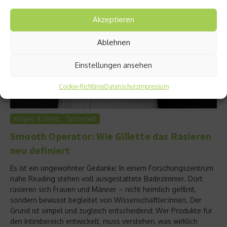
Akzeptieren
Ablehnen
Einstellungen ansehen
Cookie-Richtlinie
Datenschutz
Impressum
Körper & Geist
Schönheit
Smooth Operator: Wie Gillette das Rasieren
neu definiert
Es ist ein ungewohnter Gedanke: In einem Forschungszentrum
nahe Reading stehen voll ausgestattete Badezimmer. Dort
rasieren sich Frauen und Männer – nicht heimlich gefilmt,
sondern bewusst begleitet von Wissenschaftler:innen. Der
Grund ist simpel und zugleich entscheidend: Wer Produkte für
den Intimbereich entwickelt, muss verstehen, was wirklich