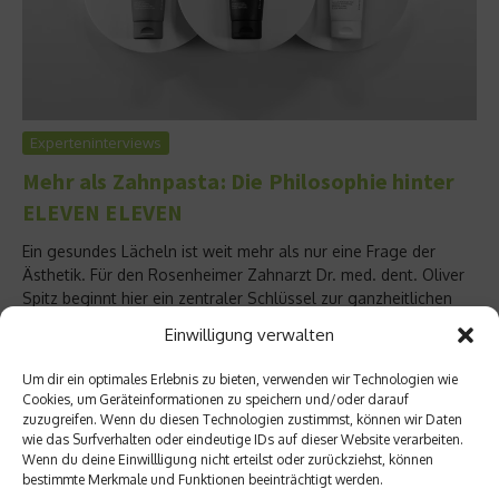
Experteninterviews
Mehr als Zahnpasta: Die Philosophie hinter
ELEVEN ELEVEN
Ein gesundes Lächeln ist weit mehr als nur eine Frage der
Ästhetik. Für den Rosenheimer Zahnarzt Dr. med. dent. Oliver
Spitz beginnt hier ein zentraler Schlüssel zur ganzheitlichen
Gesundheit. In seiner Praxis SALIN11 verbindet er moderne
Einwilligung verwalten
Zahnmedizin mit digitaler Präzision, minimalinvasiven
Behandlungskonzepten und einem bewusst neuen
Um dir ein optimales Erlebnis zu bieten, verwenden wir Technologien wie
Patientenerlebnis. Aus dieser täglichen Arbeit mit Patientinnen
Cookies, um Geräteinformationen zu speichern und/oder darauf
und Patienten...
zuzugreifen. Wenn du diesen Technologien zustimmst, können wir Daten
wie das Surfverhalten oder eindeutige IDs auf dieser Website verarbeiten.
Weiterlesen
Wenn du deine Einwillligung nicht erteilst oder zurückziehst, können
bestimmte Merkmale und Funktionen beeinträchtigt werden.