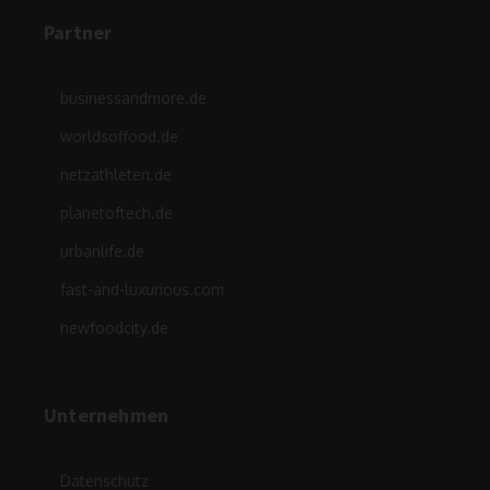
Partner
businessandmore.de
worldsoffood.de
netzathleten.de
planetoftech.de
urbanlife.de
fast-and-luxurious.com
newfoodcity.de
Unternehmen
Datenschutz