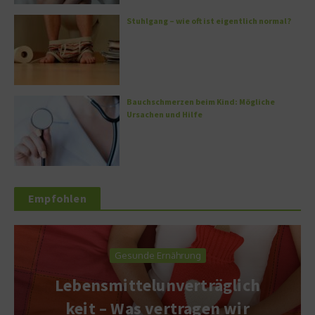
Stuhlgang – wie oft ist eigentlich normal?
Bauchschmerzen beim Kind: Mögliche
Ursachen und Hilfe
Empfohlen
Gesunde Ernährung
Lebensmittelunverträglich
keit – Was vertragen wir