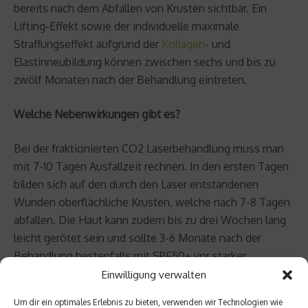
bereits nach dem Abfallen von Krusten sichtbar. Ein
Lifting-Effekt sowie der individuelle maximale
Straffungseffekt aufgrund der
Kollagen
- und
Elastinneubildung können zwischen sechs und bis zu
zwölf Monaten nach der Behandlung eintreten.
Welche Nebenwirkungen gibt es?
Bei der fraktionierten CO2 Laserbehandlung muss man
mit 7-10 Tagen Ausfallzeit rechnen. In den ersten Tagen
bilden sich auf den durch den Laser entstandenen
Wunden oberflächliche Krusten, welche nach 7-8 Tagen
abfallen. Die Haut kann zudem bis zu drei Wochen lang
leicht gerötet sein und sollte 3-6 Monate nach der
Behandlung bestenfalls mit SPF50+ vor starker
Sonneneinstrahlung geschützt werden.
Einwilligung verwalten
Um dir ein optimales Erlebnis zu bieten, verwenden wir Technologien wie