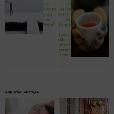
en:
ht:
Was ist
Heiße
dran
Geträn
am
ke
Hype?
könne
n
Speise
röhren
krebs
verurs
achen
Ähnliche Beiträge