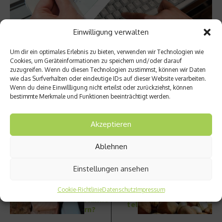
Einwilligung verwalten
Bild: ABDA
Um dir ein optimales Erlebnis zu bieten, verwenden wir Technologien wie
Cookies, um Geräteinformationen zu speichern und/oder darauf
zuzugreifen. Wenn du diesen Technologien zustimmst, können wir Daten
Beitrag teilen
wie das Surfverhalten oder eindeutige IDs auf dieser Website verarbeiten.
Wenn du deine Einwillligung nicht erteilst oder zurückziehst, können
bestimmte Merkmale und Funktionen beeinträchtigt werden.
Akzeptieren
vorheriger Beitrag
Nächster Beitrag
Wechs
Nüsse
Ablehnen
eljahre
– ein
– gibt
wertvo
Einstellungen ansehen
es die
lles
auch
Nahru
bei
Cookie-Richtlinie
Datenschutz
Impressum
ngsmit
Männe
tel
rn?