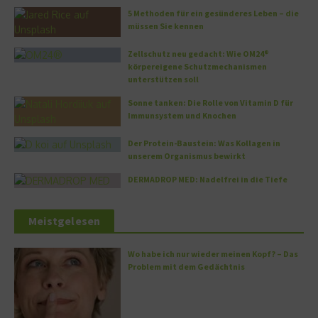
5 Methoden für ein gesünderes Leben – die
müssen Sie kennen
Zellschutz neu gedacht: Wie OM24®
körpereigene Schutzmechanismen
unterstützen soll
Sonne tanken: Die Rolle von Vitamin D für
Immunsystem und Knochen
Der Protein-Baustein: Was Kollagen in
unserem Organismus bewirkt
DERMADROP MED: Nadelfrei in die Tiefe
Meistgelesen
Wo habe ich nur wieder meinen Kopf? – Das
Problem mit dem Gedächtnis