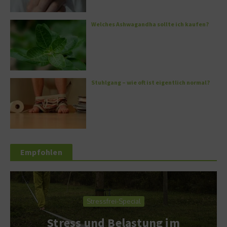
Welches Ashwagandha sollte ich kaufen?
Stuhlgang – wie oft ist eigentlich normal?
Empfohlen
Stressfrei-Special
Stress und Belastung im