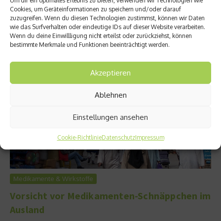
Um dir ein optimales Erlebnis zu bieten, verwenden wir Technologien wie
wirkungslos oder stellen sogar ein Gesundheitsrisiko dar.
Cookies, um Geräteinformationen zu speichern und/oder darauf
Doch was sind wirklich die Vor- und Nachteile des Online-
zuzugreifen. Wenn du diesen Technologien zustimmst, können wir Daten
Medikamentehandel und wie...
wie das Surfverhalten oder eindeutige IDs auf dieser Website verarbeiten.
Wenn du deine Einwillligung nicht erteilst oder zurückziehst, können
Weiterlesen
bestimmte Merkmale und Funktionen beeinträchtigt werden.
Akzeptieren
Ablehnen
Einstellungen ansehen
Cookie-Richtlinie
Datenschutz
Impressum
Medikamente & Wirkstoffe
Vorsicht vor Medikamenten-Schnäppchen im
Ausland