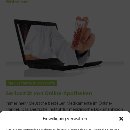
Weiterlesen
Medikamente & Wirkstoffe
Seriosität von Online-Apotheken
Immer mehr Deutsche bestellen Medikamente im Online-
Handel. Das Deutsche Institut für medizinische Dokumentation
und Information (DIMDI) weißt nun darauf hin, dass viele der
Einwilligung verwalten
Versandapotheken nicht sicher sind und warnt vor Produkten
bestimmter Arzneimittelanbieter. Diese seien oftmals