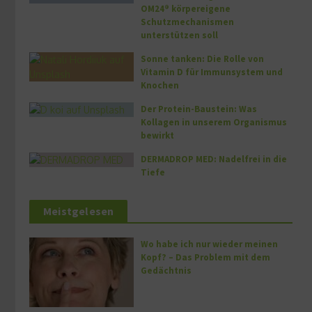
OM24® körpereigene
Schutzmechanismen
unterstützen soll
Sonne tanken: Die Rolle von
Vitamin D für Immunsystem und
Knochen
Der Protein-Baustein: Was
Kollagen in unserem Organismus
bewirkt
DERMADROP MED: Nadelfrei in die
Tiefe
Meistgelesen
Wo habe ich nur wieder meinen
Kopf? – Das Problem mit dem
Gedächtnis