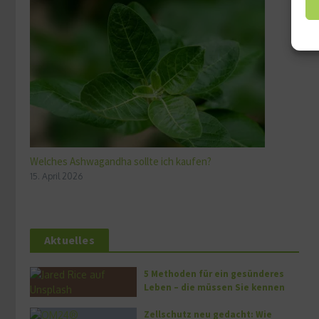
Welches Ashwagandha sollte ich kaufen?
15. April 2026
Aktuelles
5 Methoden für ein gesünderes
Leben – die müssen Sie kennen
Zellschutz neu gedacht: Wie