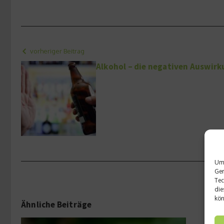
vorheriger Beitrag
Alkohol – die negativen Auswir
Um 
Ger
Tec
die
kön
Ähnliche Beiträge