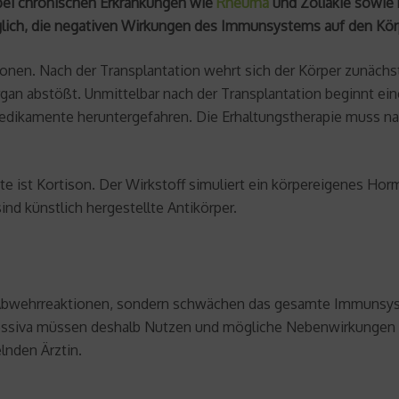
 bei chronischen Erkrankungen wie
Rheuma
und Zöliakie sowie b
möglich, die negativen Wirkungen des Immunsystems auf den Kö
onen. Nach der Transplantation wehrt sich der Körper zunäc
an abstößt. Unmittelbar nach der Transplantation beginnt eine
kamente heruntergefahren. Die Erhaltungstherapie muss nach 
ist Kortison. Der Wirkstoff simuliert ein körpereigenes Hor
nd künstlich hergestellte Antikörper.
 Abwehrreaktionen, sondern schwächen das gesamte Immunsyst
ressiva müssen deshalb Nutzen und mögliche Nebenwirkungen
lnden Ärztin.