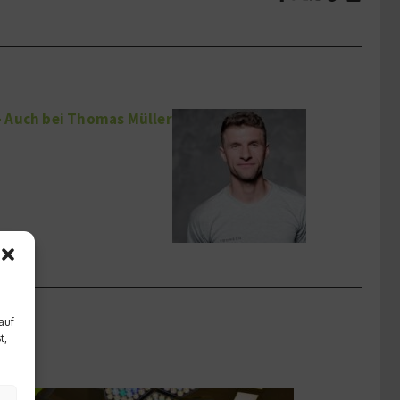
 Auch bei Thomas Müller
auf
t,