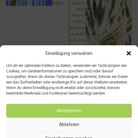
nder?
mack:
Was
Phyta
mine,
Antioxi
dantie
n & Co.
bewirk
en
Einwilligung verwalten
könne
n
Um dir ein optimales Erlebnis zu bieten, verwenden wir Technologien wie
Cookies, um Geräteinformationen zu speichern und/oder darauf
zuzugreifen. Wenn du diesen Technologien zustimmst, können wir Daten
wie das Surfverhalten oder eindeutige IDs auf dieser Website verarbeiten.
Wenn du deine Einwillligung nicht erteilst oder zurückziehst, können
bestimmte Merkmale und Funktionen beeinträchtigt werden.
Ähnliche Beiträge
Akzeptieren
Ablehnen