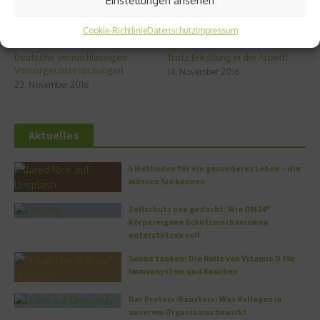
Einstellungen ansehen
Cookie-Richtlinie
Datenschutz
Impressum
Deutsche vernachlässigen
Trotz Erkältung in die Arbeit?
Vorsorgeuntersuchungen
14. November 2016
23. November 2016
Aktuelles
5 Methoden für ein gesünderes Leben – die
müssen Sie kennen
Zellschutz neu gedacht: Wie OM24®
körpereigene Schutzmechanismen
unterstützen soll
Sonne tanken: Die Rolle von Vitamin D für
Immunsystem und Knochen
Der Protein-Baustein: Was Kollagen in
unserem Organismus bewirkt