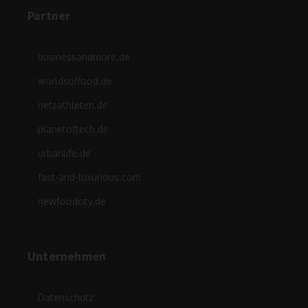
Partner
businessandmore.de
worldsoffood.de
netzathleten.de
planetoftech.de
urbanlife.de
fast-and-luxurious.com
newfoodcity.de
Unternehmen
Datenschutz