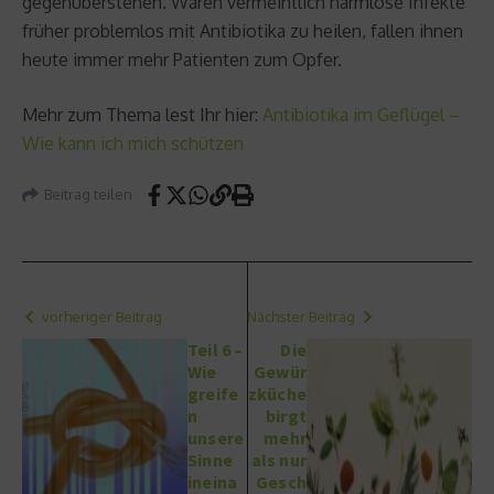
gegenüberstehen. Waren vermeintlich harmlose Infekte
früher problemlos mit Antibiotika zu heilen, fallen ihnen
heute immer mehr Patienten zum Opfer.
Mehr zum Thema lest Ihr hier:
Antibiotika im Geflügel –
Wie kann ich mich schützen
Beitrag teilen
vorheriger Beitrag
Nächster Beitrag
Teil 6 –
Die
Wie
Gewür
greife
zküche
n
birgt
unsere
mehr
Sinne
als nur
ineina
Gesch