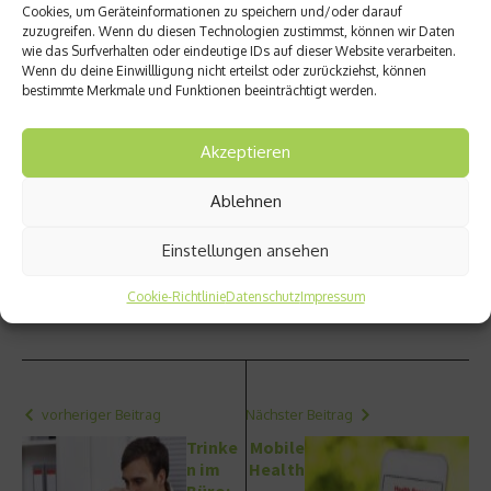
Cookies, um Geräteinformationen zu speichern und/oder darauf
langjähriger Präsident der
zuzugreifen. Wenn du diesen Technologien zustimmst, können wir Daten
Deutschen Gesellschaft
wie das Surfverhalten oder eindeutige IDs auf dieser Website verarbeiten.
Wenn du deine Einwillligung nicht erteilst oder zurückziehst, können
für Gefäßmedizin. Seit
bestimmte Merkmale und Funktionen beeinträchtigt werden.
Mitte 2014 leitet er als Ärztlicher Direktor die
renommierte Max Grundig Klinik in Bühl. Alle Beiträge
Akzeptieren
dieser Serie zum Nachlesen unter
www.max-grundig-
klinik.de
.
Ablehnen
Hier gibt es alle Beiträge der
Serie Gesund mit Diehm
Einstellungen ansehen
Beitrag teilen
Cookie-Richtlinie
Datenschutz
Impressum
vorheriger Beitrag
Nächster Beitrag
Trinke
Mobile
n im
Health
Büro:
–