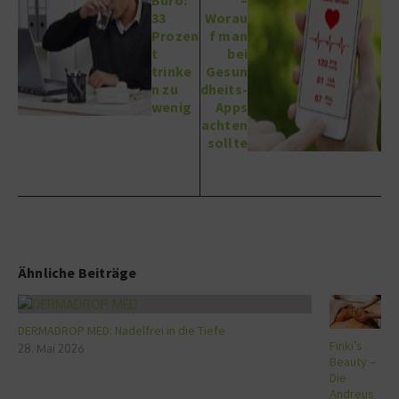
33
Worau
Prozen
f man
t
bei
trinke
Gesun
n zu
dheits-
wenig
Apps
achten
sollte
Ähnliche Beiträge
DERMADROP MED: Nadelfrei in die Tiefe
Finki’s
28. Mai 2026
Beauty –
Die
Andreus