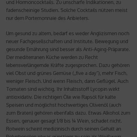
und Hormoncocktails. Zu unscharfe Indikationen, zu
fadenscheinige Studien. Solche Cocktails nützen meist
nur dem Portemonnaie des Anbieters.
Um gesund zu altern, bedarf es weder Anglizismen noch
neuer Fachgesellschaften und Institute. Bewegung und
gesunde Ernährung sind besser als Anti-Aging-Präparate.
Der mediterranen Küche werden zu Recht
lebensverlängernde Kräfte zugesprochen. Dazu gehören
viel Obst und grünes Gemüse („five a day“), mehr Fisch,
weniger Fleisch. Und wenn Fleisch, dann Geflügel. Auch
Tomaten sind wichtig. Ihr Inhaltsstoff Lycopin wirkt
antioxidativ. Die richtigen Öle wie Rapsöl für kalte
Speisen und möglichst hochwertiges Olivenöl (auch
zum Braten) gehören ebenfalls dazu. Etwas Alkohol zum
Essen, genauer gesagt 1/8 bis ¼ Wein, schadet nicht.
Rotwein scheint medizinisch durch seinen Gehalt an
Polyphenolen etwas günstiger zu sein als Weißwein.