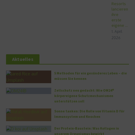
Resorts
lancieren
ihre
erste
eigene ...
1. April
2026
Aktuelles
5 Methoden für ein gesünderes Leben – die
müssen Sie kennen
Zellschutz neu gedacht: Wie OM24®
körpereigene Schutzmechanismen
unterstützen soll
Sonne tanken: Die Rolle von Vitamin D für
Immunsystem und Knochen
Der Protein-Baustein: Was Kollagen in
unserem Organismus bewirkt