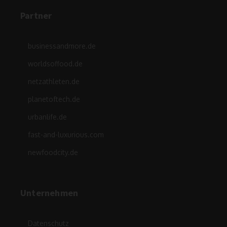
Partner
businessandmore.de
worldsoffood.de
netzathleten.de
planetoftech.de
urbanlife.de
fast-and-luxurious.com
newfoodcity.de
Unternehmen
Datenschutz