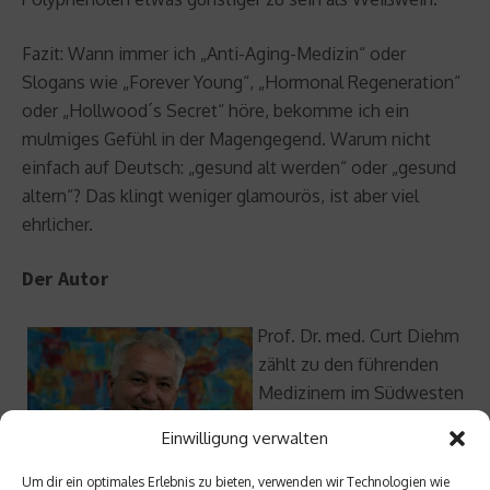
Fazit: Wann immer ich „Anti-Aging-Medizin“ oder
Slogans wie „Forever Young“, „Hormonal Regeneration“
oder „Hollwood´s Secret“ höre, bekomme ich ein
mulmiges Gefühl in der Magengegend. Warum nicht
einfach auf Deutsch: „gesund alt werden“ oder „gesund
altern“? Das klingt weniger glamourös, ist aber viel
ehrlicher.
Der Autor
Prof. Dr. med. Curt Diehm
zählt zu den führenden
Medizinern im Südwesten
Deutschlands, er ist Autor
Einwilligung verwalten
zahlreicher Fach- und
Patientenbücher und
Um dir ein optimales Erlebnis zu bieten, verwenden wir Technologien wie