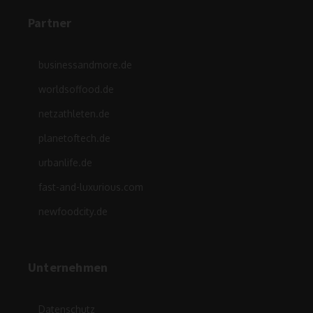
Partner
businessandmore.de
worldsoffood.de
netzathleten.de
planetoftech.de
urbanlife.de
fast-and-luxurious.com
newfoodcity.de
Unternehmen
Datenschutz