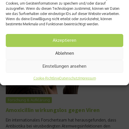
Cookies, um Geräteinformationen zu speichern und/oder darauf
schmerzen. Aber ab wann ist es sinnvoll, sich die Mandeln
zuzugreifen. Wenn du diesen Technologien zustimmst, können wir Daten
entfernen zu lassen?...
wie das Surfverhalten oder eindeutige IDs auf dieser Website verarbeiten.
Wenn du deine Einwillligung nicht erteilst oder zurückziehst, können
Weiterlesen
bestimmte Merkmale und Funktionen beeinträchtigt werden.
Akzeptieren
Ablehnen
Einstellungen ansehen
Cookie-Richtlinie
Datenschutz
Impressum
Forschung & Aufklärung
Amoxicillin wirkungslos gegen Viren
Ein internationales Forscherteam hat herausgefunden, dass
Antibiotika bei virusbedingten Atemwegsinfektionen den