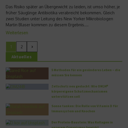
Das Risiko später an Übergewicht zu leiden, ist umso höher, je
früher Säuglinge Antibiotika verabreicht bekommen. Gleich
zwei Studien unter Leitung des New Yorker Mikrobiologen
Martin Blaser kommen zu diesem Ergebnis....
Weiterlesen
1
2
Aktuelles
5 Methoden für ein gesünderes Leben – die
müssen Sie kennen
Zellschutz neu gedacht: Wie OM24®
körpereigene Schutzmechanismen
unterstützen soll
Sonne tanken: Die Rolle von Vitamin D für
Immunsystem und Knochen
Der Protein-Baustein: Was Kollagen in
unserem Organismus bewirkt