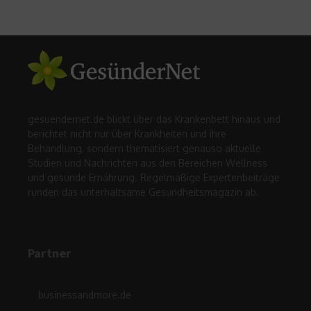
gesuendernet.de blickt über das Krankenbett hinaus und
berichtet nicht nur über Krankheiten und ihre
Behandlung, sondern thematisiert genauso aktuelle
Studien und Nachrichten aus den Bereichen Wellness
und gesunde Ernährung. Regelmäßige Expertenbeiträge
runden das unterhaltsame Gesundheitsmagazin ab.
Partner
businessandmore.de