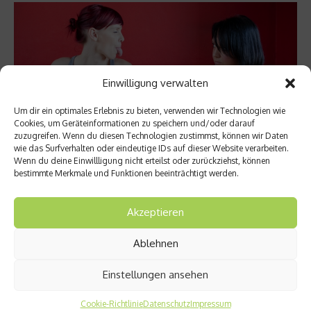
Einwilligung verwalten
Um dir ein optimales Erlebnis zu bieten, verwenden wir Technologien wie
Cookies, um Geräteinformationen zu speichern und/oder darauf
zuzugreifen. Wenn du diesen Technologien zustimmst, können wir Daten
wie das Surfverhalten oder eindeutige IDs auf dieser Website verarbeiten.
Wenn du deine Einwillligung nicht erteilst oder zurückziehst, können
bestimmte Merkmale und Funktionen beeinträchtigt werden.
Forschung & Aufklärung
Bakterien im Darm mitverantwortlich für
Akzeptieren
Gewicht
Ablehnen
Darmbakterien scheinen einer der Gründe zu sein, warum
Menschen individuell mal mehr, mal weniger zunehmen.
Obwohl die Forschungsarbeiten noch nicht weit
Einstellungen ansehen
fortgeschritten sind, ergaben sich bereits interessante
Informationen, die den Zusammenhang zwischen
Cookie-Richtlinie
Datenschutz
Impressum