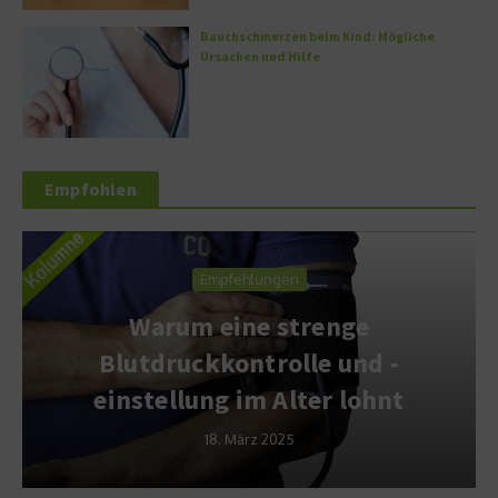
Bauchschmerzen beim Kind: Mögliche
Ursachen und Hilfe
Empfohlen
Empfehlungen
Warum eine strenge
Blutdruckkontrolle und -
einstellung im Alter lohnt
18. März 2025