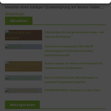
Gewichtszunahme und der Darmflora bestätigten und Experten
erwarten einen baldigen Quantensprung auf diesem Gebiet....
Weiterlesen
Aktuelles
5 Methoden für ein gesünderes Leben – die
müssen Sie kennen
Zellschutz neu gedacht: Wie OM24®
körpereigene Schutzmechanismen
unterstützen soll
Sonne tanken: Die Rolle von Vitamin D für
Immunsystem und Knochen
Der Protein-Baustein: Was Kollagen in
unserem Organismus bewirkt
DERMADROP MED: Nadelfrei in die Tiefe
Meistgelesen