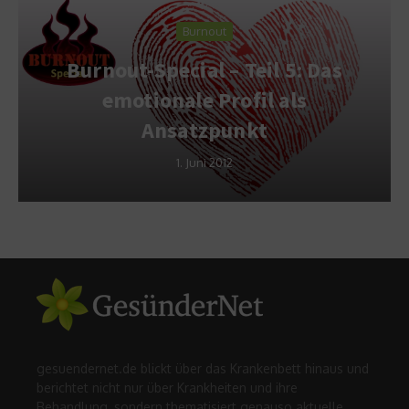
Burnout
Burnout-Special – Teil 5: Das
emotionale Profil als
Ansatzpunkt
1. Juni 2012
gesuendernet.de blickt über das Krankenbett hinaus und
berichtet nicht nur über Krankheiten und ihre
Behandlung, sondern thematisiert genauso aktuelle