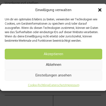
Vordergrund stellen.
Einwilligung verwalten
Um dir ein optimales Erlebnis zu bieten, verwenden wir Technologien wie
Zur Person
Cookies, um Geräteinformationen zu speichern und/oder darauf
zuzugreifen. Wenn du diesen Technologien zustimmst, können wir Daten
wie das Surfverhalten oder eindeutige IDs auf dieser Website verarbeiten.
Professor Dr. Manfred
Wenn du deine Einwillligung nicht erteilst oder zurückziehst, können
Zehender ist Ärztlicher
bestimmte Merkmale und Funktionen beeinträchtigt werden.
Direktor der Max Grundig
Klinik und einer der
Akzeptieren
führenden
Herzspezialisten in
Ablehnen
Deutschland.
Einstellungen ansehen
Beitrag teilen
Cookie-Richtlinie
Datenschutz
Impressum