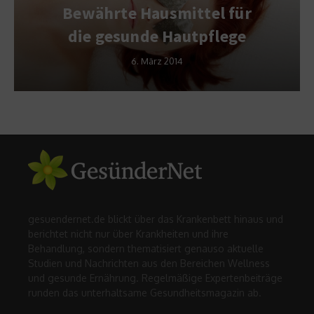
Bewährte Hausmittel für
die gesunde Hautpflege
6. März 2014
gesuendernet.de blickt über das Krankenbett hinaus und
berichtet nicht nur über Krankheiten und ihre
Behandlung, sondern thematisiert genauso aktuelle
Studien und Nachrichten aus den Bereichen Wellness
und gesunde Ernährung. Regelmäßige Expertenbeiträge
runden das unterhaltsame Gesundheitsmagazin ab.