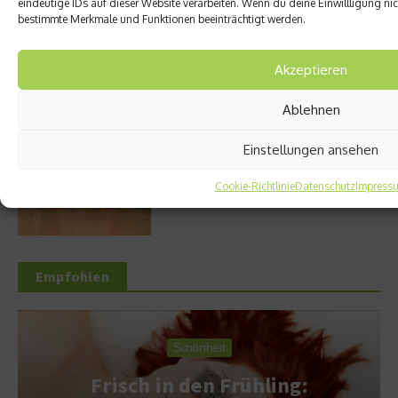
eindeutige IDs auf dieser Website verarbeiten. Wenn du deine Einwillligung nich
bestimmte Merkmale und Funktionen beeinträchtigt werden.
Welches Ashwagandha sollte ich kaufen?
Akzeptieren
Ablehnen
Einstellungen ansehen
Stuhlgang – wie oft ist eigentlich normal?
Cookie-Richtlinie
Datenschutz
Impress
Empfohlen
Schönheit
Frisch in den Frühling: