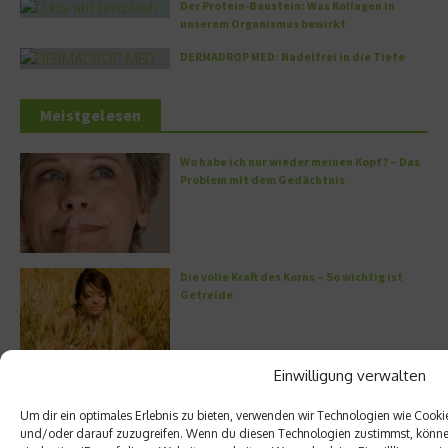
Der Protein-Baustein: Was Kollagen in
unserem Organismus bewirkt
DERMADROP MED: Nadelfrei in die Tiefe
Meistgelesen
Wo habe ich nur wieder meinen Kopf? – Das
Problem mit dem Gedächtnis
Die volle Kraft des Korns – So wichtig ist
Getreide
Einwilligung verwalten
Entzündung der Nebenhöhlen: Symptome
und verschiedene Formen
Um dir ein optimales Erlebnis zu bieten, verwenden wir Technologien wie Cook
und/oder darauf zuzugreifen. Wenn du diesen Technologien zustimmst, können