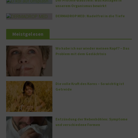
Der Protein-Baustein: Was Kollagen in
unserem Organismus bewirkt
DERMADROP MED: Nadelfrei in die Tiefe
Meistgelesen
Wo habe ich nur wieder meinen Kopf? – Das
Problem mit dem Gedächtnis
Die volle Kraft des Korns – So wichtig ist
Getreide
Entzündung der Nebenhöhlen: Symptome
und verschiedene Formen