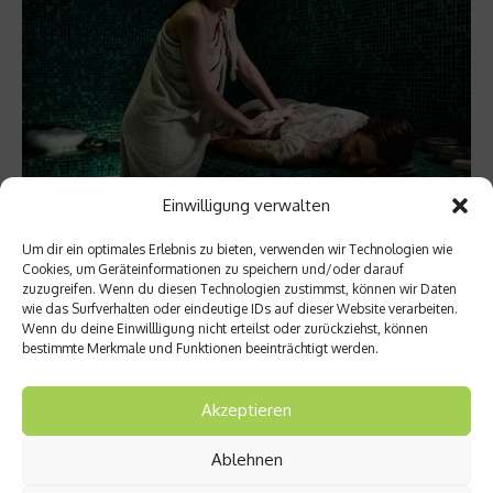
Einwilligung verwalten
Wellness & Spa
Das Cleopatra Spa im Cap St Georges Hotel
Um dir ein optimales Erlebnis zu bieten, verwenden wir Technologien wie
Cookies, um Geräteinformationen zu speichern und/oder darauf
& Resort
zuzugreifen. Wenn du diesen Technologien zustimmst, können wir Daten
wie das Surfverhalten oder eindeutige IDs auf dieser Website verarbeiten.
Zypern war einst ein Geschenk des römischen Generals
Wenn du deine Einwillligung nicht erteilst oder zurückziehst, können
Marcus Antonius an die ägyptische Königin Kleopatra, die seit
bestimmte Merkmale und Funktionen beeinträchtigt werden.
jeher als Inbegriff der Schönheit gilt. Kein Wunder also, dass
man ihr das Spa im Luxusresort Cap St Georges widmete.
Akzeptieren
Direkt an der majestätischen Küste Zyperns gelegen erwartet
Erholungssuchende hier neben luxuriösen Unterkünften,
Ablehnen
auserlesene Restaurants und malerischen Aussichten...
Weiterlesen