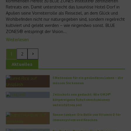
kommenden Herbst zu BLUE ZONES Institute® zertifizierten
Retreats ein. Damit unterstreicht das luxuriöse Hotel-Dorf in
Apulien seine Vorreiterrolle als Reiseziel, an dem Glück und
Wohlbefinden nicht nur naturgegeben sind, sondern regelrecht
kultiviert und gelebt werden – wie nirgendwo sonst. BLUE
ZONES® entspringt der Vision...
Weiterlesen
1
2
Aktuelles
5 Methoden für ein gesünderes Leben – die
müssen Sie kennen
Zellschutz neu gedacht: Wie OM24®
körpereigene Schutzmechanismen
unterstützen soll
Sonne tanken: Die Rolle von Vitamin D für
Immunsystem und Knochen