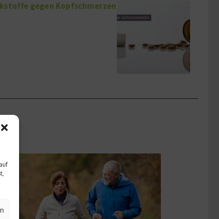
rkstoffe gegen Kopfschmerzen
auf
t,
en