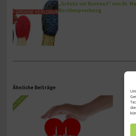
„Schutz vor Burnout“ von Dr. Ma
Buchbesprechung
Ähnliche Beiträge
Um 
Ger
Tec
die
kön