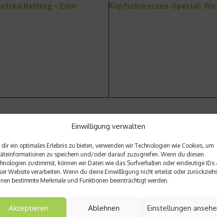
nfred Nelting – Eine
Kopfschmerzen-Special: Wi
Einwilligung verwalten
dir ein optimales Erlebnis zu bieten, verwenden wir Technologien wie Cookies, um
äteinformationen zu speichern und/oder darauf zuzugreifen. Wenn du diesen
hnologien zustimmst, können wir Daten wie das Surfverhalten oder eindeutige IDs 
ser Website verarbeiten. Wenn du deine Einwillligung nicht erteilst oder zurückziehs
nen bestimmte Merkmale und Funktionen beeinträchtigt werden.
Akzeptieren
Ablehnen
Einstellungen anseh