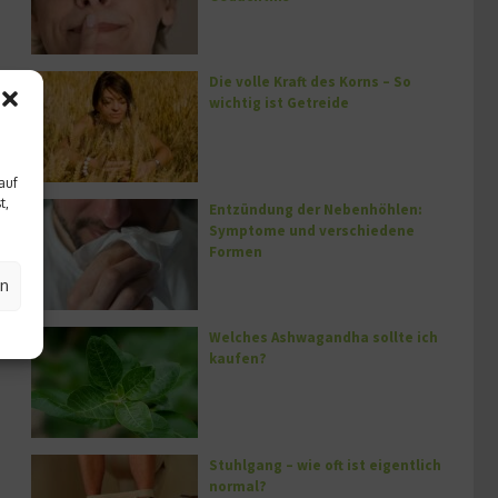
Die volle Kraft des Korns – So
wichtig ist Getreide
auf
t,
Entzündung der Nebenhöhlen:
Symptome und verschiedene
Formen
en
Welches Ashwagandha sollte ich
kaufen?
Stuhlgang – wie oft ist eigentlich
normal?