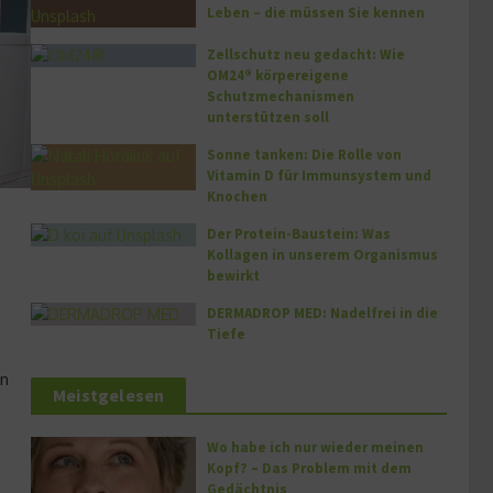
Leben – die müssen Sie kennen
Zellschutz neu gedacht: Wie
OM24® körpereigene
Schutzmechanismen
unterstützen soll
Sonne tanken: Die Rolle von
Vitamin D für Immunsystem und
Knochen
Der Protein-Baustein: Was
Kollagen in unserem Organismus
bewirkt
DERMADROP MED: Nadelfrei in die
Tiefe
en
Meistgelesen
Wo habe ich nur wieder meinen
Kopf? – Das Problem mit dem
Gedächtnis