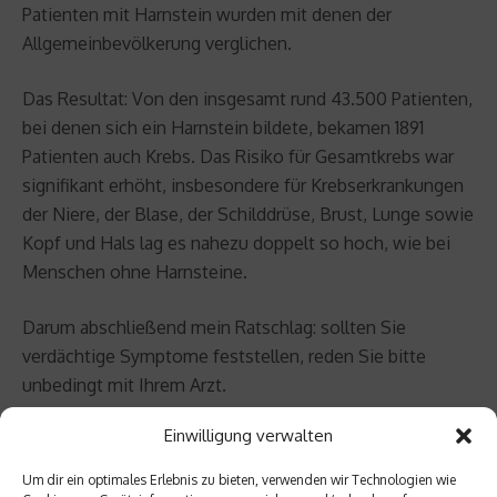
Patienten mit Harnstein wurden mit denen der
Allgemeinbevölkerung verglichen.
Das Resultat: Von den insgesamt rund 43.500 Patienten,
bei denen sich ein Harnstein bildete, bekamen 1891
Patienten auch Krebs. Das Risiko für Gesamtkrebs war
signifikant erhöht, insbesondere für Krebserkrankungen
der Niere, der Blase, der Schilddrüse, Brust, Lunge sowie
Kopf und Hals lag es nahezu doppelt so hoch, wie bei
Menschen ohne Harnsteine.
Darum abschließend mein Ratschlag: sollten Sie
verdächtige Symptome feststellen, reden Sie bitte
unbedingt mit Ihrem Arzt.
Einwilligung verwalten
Zur Person
Um dir ein optimales Erlebnis zu bieten, verwenden wir Technologien wie
Prof. Dr. med. Curt Diehm