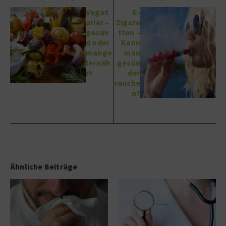
Veget
E-
arier –
Zigare
gesun
tten –
d oder
Kann
mange
man
lernäh
gesün
rt
der
rauche
n?
Ähnliche Beiträge