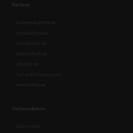
Partner
businessandmore.de
worldsoffood.de
netzathleten.de
planetoftech.de
urbanlife.de
fast-and-luxurious.com
newfoodcity.de
Unternehmen
Datenschutz