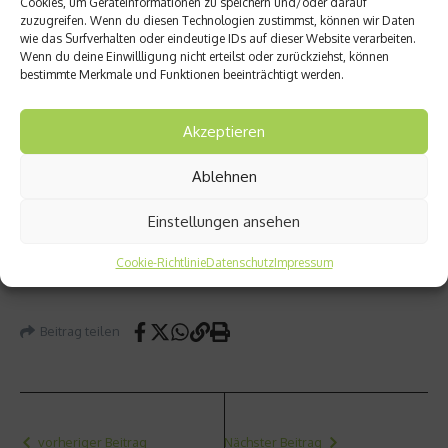
Cookies, um Geräteinformationen zu speichern und/oder darauf
zuzugreifen. Wenn du diesen Technologien zustimmst, können wir Daten
zählt zu den führenden
wie das Surfverhalten oder eindeutige IDs auf dieser Website verarbeiten.
Medizinern im Südwesten
Wenn du deine Einwillligung nicht erteilst oder zurückziehst, können
Deutschlands, er ist Autor
bestimmte Merkmale und Funktionen beeinträchtigt werden.
zahlreicher Fach- und
Patientenbücher und
Akzeptieren
langjähriger Präsident der
Ablehnen
Deutschen Gesellschaft für Gefäßmedizin. Seit Mitte
2014 leitet er als Ärztlicher Direktor die renommierte
Einstellungen ansehen
Max Grundig Klinik in Bühl. Alle Beiträge dieser Serie
zum Nachlesen unter
www.max-grundig-klinik.de
.
Cookie-Richtlinie
Datenschutz
Impressum
Beitrag teilen
vorheriger Beitrag
Nächster Beitrag