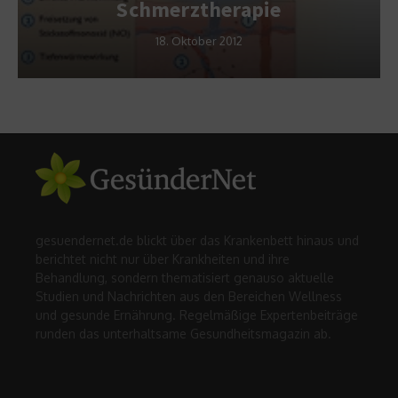
Schmerztherapie
18. Oktober 2012
gesuendernet.de blickt über das Krankenbett hinaus und
berichtet nicht nur über Krankheiten und ihre
Behandlung, sondern thematisiert genauso aktuelle
Studien und Nachrichten aus den Bereichen Wellness
und gesunde Ernährung. Regelmäßige Expertenbeiträge
runden das unterhaltsame Gesundheitsmagazin ab.