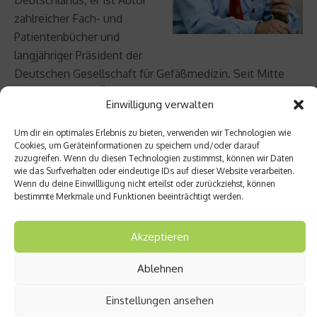
Deutschlands, er ist Autor
zahlreicher Fach- und
Patientenbücher und
langjähriger Präsident der
Deutschen Gesellschaft für Gefäßmedizin. Seit Mitte
2014 leitet er als Ärztlicher Direktor die renommierte
Einwilligung verwalten
Max Grundig Klinik in Bühl. Alle Beiträge dieser Serie
zum Nachlesen unter
www.max-grundig-klinik.de
.
Um dir ein optimales Erlebnis zu bieten, verwenden wir Technologien wie
Cookies, um Geräteinformationen zu speichern und/oder darauf
zuzugreifen. Wenn du diesen Technologien zustimmst, können wir Daten
wie das Surfverhalten oder eindeutige IDs auf dieser Website verarbeiten.
Beitrag teilen
Wenn du deine Einwillligung nicht erteilst oder zurückziehst, können
bestimmte Merkmale und Funktionen beeinträchtigt werden.
Akzeptieren
vorheriger Beitrag
Nächster Beitrag
Ablehnen
Steige
Long-
rt
COVID
Einstellungen ansehen
COVID-
– Wie