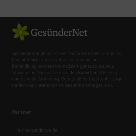
gesuendernet.de blickt über das Krankenbett hinaus und
berichtet nicht nur über Krankheiten und ihre
Behandlung, sondern thematisiert genauso aktuelle
Studien und Nachrichten aus den Bereichen Wellness
und gesunde Ernährung. Regelmäßige Expertenbeiträge
runden das unterhaltsame Gesundheitsmagazin ab.
Partner
businessandmore.de