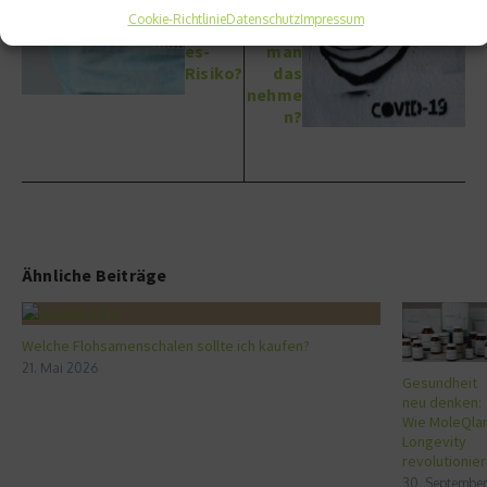
19 das
ernst
Cookie-Richtlinie
Datenschutz
Impressum
Diabet
muss
es-
man
Risiko?
das
nehme
n?
Ähnliche Beiträge
Welche Flohsamenschalen sollte ich kaufen?
21. Mai 2026
Gesundheit
neu denken:
Wie MoleQla
Longevity
revolutionier
30. September