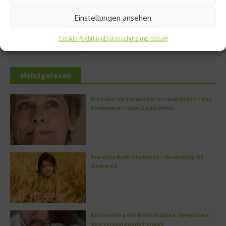
Immunsystem und Knochen
Einstellungen ansehen
Der Protein-Baustein: Was Kollagen in
unserem Organismus bewirkt
Cookie-Richtlinie
Datenschutz
Impressum
DERMADROP MED: Nadelfrei in die Tiefe
Meistgelesen
Wo habe ich nur wieder meinen Kopf? – Das
Problem mit dem Gedächtnis
Die volle Kraft des Korns – So wichtig ist
Getreide
Entzündung der Nebenhöhlen: Symptome
und verschiedene Formen