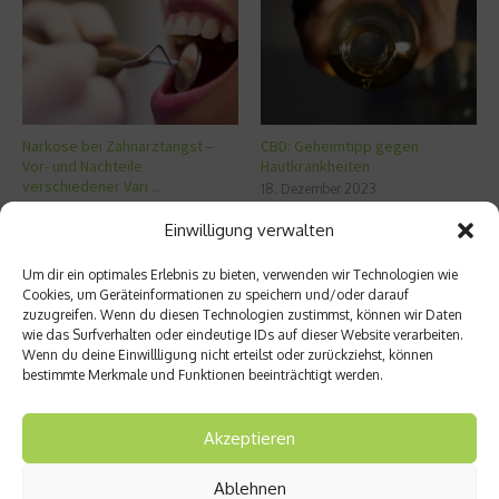
Narkose bei Zahnarztangst –
CBD: Geheimtipp gegen
Vor- und Nachteile
Hautkrankheiten
verschiedener Vari ...
18. Dezember 2023
2. Juni 2025
Einwilligung verwalten
Um dir ein optimales Erlebnis zu bieten, verwenden wir Technologien wie
Aktuelles
Cookies, um Geräteinformationen zu speichern und/oder darauf
zuzugreifen. Wenn du diesen Technologien zustimmst, können wir Daten
wie das Surfverhalten oder eindeutige IDs auf dieser Website verarbeiten.
5 Methoden für ein gesünderes Leben – die
Wenn du deine Einwillligung nicht erteilst oder zurückziehst, können
müssen Sie kennen
bestimmte Merkmale und Funktionen beeinträchtigt werden.
Zellschutz neu gedacht: Wie OM24®
körpereigene Schutzmechanismen
Akzeptieren
unterstützen soll
Sonne tanken: Die Rolle von Vitamin D für
Ablehnen