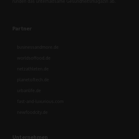
runden das unterhaltsame Gesundheitsmagazin ab.
Partner
businessandmore.de
worldsoffood.de
netzathleten.de
planetoftech.de
urbanlife.de
fast-and-luxurious.com
newfoodcity.de
Unternehmen