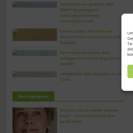
Zellschutz neu gedacht: Wie
OM24® körpereigene
Schutzmechanismen
unterstützen soll
Sonne tanken: Die Rolle von
Um 
Vitamin D für Immunsystem und
Ger
Knochen
Tec
die
Der Protein-Baustein: Was
kön
Kollagen in unserem Organismus
bewirkt
DERMADROP MED: Nadelfrei in die
Tiefe
Meistgelesen
Wo habe ich nur wieder meinen
Kopf? – Das Problem mit dem
Gedächtnis