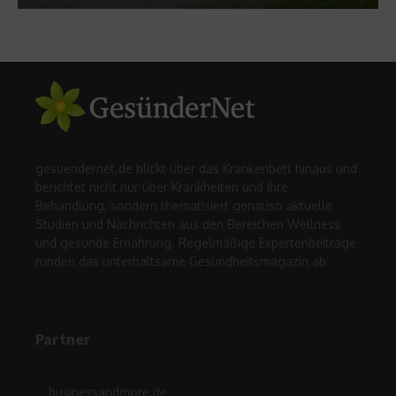
gesuendernet.de blickt über das Krankenbett hinaus und
berichtet nicht nur über Krankheiten und ihre
Behandlung, sondern thematisiert genauso aktuelle
Studien und Nachrichten aus den Bereichen Wellness
und gesunde Ernährung. Regelmäßige Expertenbeiträge
runden das unterhaltsame Gesundheitsmagazin ab.
Partner
businessandmore.de