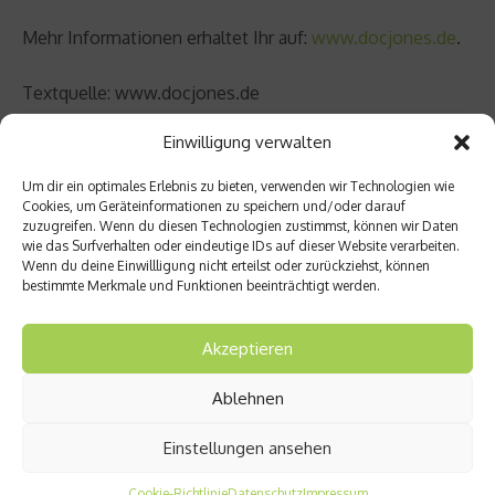
Mehr Informationen erhaltet Ihr auf:
www.docjones.de
.
Textquelle: www.docjones.de
Einwilligung verwalten
Beitrag teilen
Um dir ein optimales Erlebnis zu bieten, verwenden wir Technologien wie
Cookies, um Geräteinformationen zu speichern und/oder darauf
zuzugreifen. Wenn du diesen Technologien zustimmst, können wir Daten
wie das Surfverhalten oder eindeutige IDs auf dieser Website verarbeiten.
vorheriger Beitrag
Wenn du deine Einwillligung nicht erteilst oder zurückziehst, können
bestimmte Merkmale und Funktionen beeinträchtigt werden.
Krebsb
ehandl
ung
Akzeptieren
per
Nächster Beitrag
Proton
Ablehnen
enther
DER
apie –
HOTEL
Einstellungen ansehen
Das
TEST –
Rineck
Interc
Cookie-Richtlinie
Datenschutz
Impressum