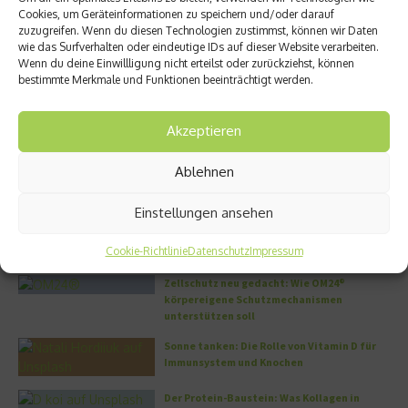
Cookies, um Geräteinformationen zu speichern und/oder darauf
zuzugreifen. Wenn du diesen Technologien zustimmst, können wir Daten
wie das Surfverhalten oder eindeutige IDs auf dieser Website verarbeiten.
Wenn du deine Einwillligung nicht erteilst oder zurückziehst, können
bestimmte Merkmale und Funktionen beeinträchtigt werden.
Deutsche vernachlässigen
Trotz Erkältung in die Arbeit?
Vorsorgeuntersuchungen
14. November 2016
23. November 2016
Akzeptieren
Ablehnen
Aktuelles
Einstellungen ansehen
5 Methoden für ein gesünderes Leben – die
müssen Sie kennen
Cookie-Richtlinie
Datenschutz
Impressum
Zellschutz neu gedacht: Wie OM24®
körpereigene Schutzmechanismen
unterstützen soll
Sonne tanken: Die Rolle von Vitamin D für
Immunsystem und Knochen
Der Protein-Baustein: Was Kollagen in