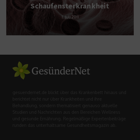
Schaufensterkrankheit
1. Juli 2011
gesuendernet.de blickt über das Krankenbett hinaus und
berichtet nicht nur über Krankheiten und ihre
Behandlung, sondern thematisiert genauso aktuelle
Studien und Nachrichten aus den Bereichen Wellness
und gesunde Ernährung. Regelmäßige Expertenbeiträge
runden das unterhaltsame Gesundheitsmagazin ab.