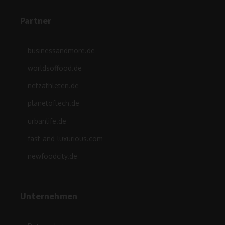
Partner
businessandmore.de
worldsoffood.de
netzathleten.de
planetoftech.de
urbanlife.de
fast-and-luxurious.com
newfoodcity.de
Unternehmen