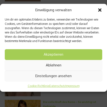
Zellschutz neu gedacht: Wie OM24®
Einwilligung verwalten
körpereigene Schutzmechanismen
unterstützen soll
Um dir ein optimales Erlebnis zu bieten, verwenden wir Technologien wie
Sonne tanken: Die Rolle von Vitamin D für
Cookies, um Geräteinformationen zu speichern und/oder darauf
Immunsystem und Knochen
zuzugreifen. Wenn du diesen Technologien zustimmst, können wir Daten
wie das Surfverhalten oder eindeutige IDs auf dieser Website verarbeiten.
Wenn du deine Einwillligung nicht erteilst oder zurückziehst, können
Der Protein-Baustein: Was Kollagen in
bestimmte Merkmale und Funktionen beeinträchtigt werden.
unserem Organismus bewirkt
DERMADROP MED: Nadelfrei in die Tiefe
Akzeptieren
Meistgelesen
Ablehnen
Wo habe ich nur wieder meinen Kopf? – Das
Einstellungen ansehen
Problem mit dem Gedächtnis
Cookie-Richtlinie
Datenschutz
Impressum
Die volle Kraft des Korns – So wichtig ist
Getreide