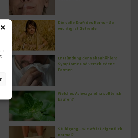
Die volle Kraft des Korns – So
wichtig ist Getreide
auf
t,
Entzündung der Nebenhöhlen:
Symptome und verschiedene
Formen
en
Welches Ashwagandha sollte ich
kaufen?
Stuhlgang – wie oft ist eigentlich
normal?