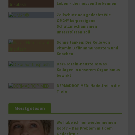
Leben – die müssen Sie kennen
Zellschutz neu gedacht: Wie
OM24® körpereigene
Schutzmechanismen
unterstützen soll
Sonne tanken: Die Rolle von
Vitamin D für Immunsystem und
Knochen
Der Protein-Baustein: Was
Kollagen in unserem Organismus
bewirkt
DERMADROP MED: Nadelfrei in die
Tiefe
Meistgelesen
Wo habe ich nur wieder meinen
Kopf? – Das Problem mit dem
Gedächtnis