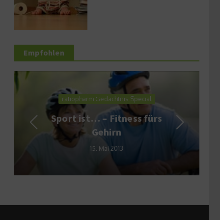
Empfohlen
ratiopharm Gedächtnis Special
Sport ist… – Fitness fürs
Gehirn
15. Mai 2013