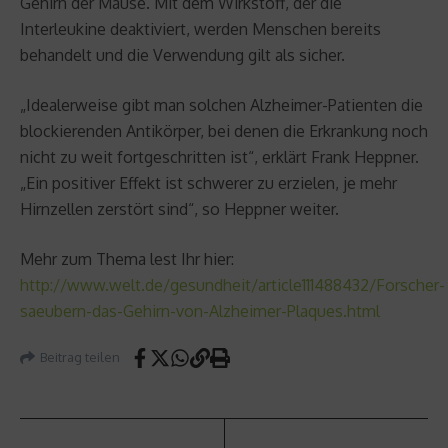
Gehirn der Mäuse. Mit dem Wirkstoff, der die
Interleukine deaktiviert, werden Menschen bereits
behandelt und die Verwendung gilt als sicher.
„Idealerweise gibt man solchen Alzheimer-Patienten die
blockierenden Antikörper, bei denen die Erkrankung noch
nicht zu weit fortgeschritten ist“, erklärt Frank Heppner.
„Ein positiver Effekt ist schwerer zu erzielen, je mehr
Hirnzellen zerstört sind“, so Heppner weiter.
Mehr zum Thema lest Ihr hier:
http://www.welt.de/gesundheit/article111488432/Forscher-
saeubern-das-Gehirn-von-Alzheimer-Plaques.html
Beitrag teilen