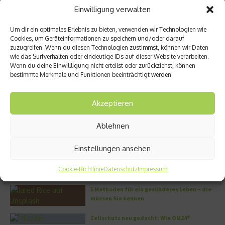
Einwilligung verwalten
Ähnliche Beiträge
Um dir ein optimales Erlebnis zu bieten, verwenden wir Technologien wie
Cookies, um Geräteinformationen zu speichern und/oder darauf
zuzugreifen. Wenn du diesen Technologien zustimmst, können wir Daten
wie das Surfverhalten oder eindeutige IDs auf dieser Website verarbeiten.
Wenn du deine Einwillligung nicht erteilst oder zurückziehst, können
bestimmte Merkmale und Funktionen beeinträchtigt werden.
Akzeptieren
Junges Blut für ältere Menschen
Bewegung am Schreibtisch tut
Körper und Seele gut
9. November 2021
Ablehnen
14. Juni 2018
Einstellungen ansehen
Aktuelles
Cookie-Richtlinie
Datenschutz
Impressum
5 Methoden für ein gesünderes Leben – die
müssen Sie kennen
Zellschutz neu gedacht: Wie OM24®