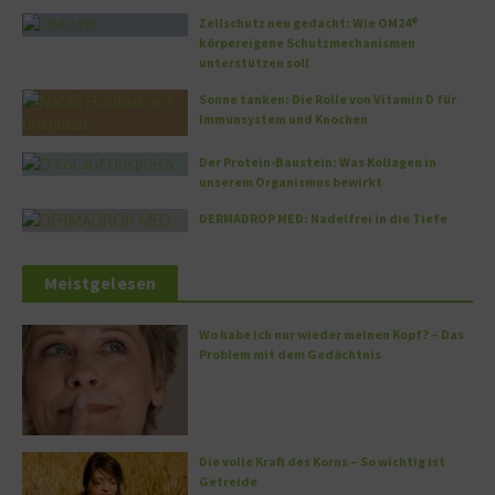
Zellschutz neu gedacht: Wie OM24®
körpereigene Schutzmechanismen
unterstützen soll
Sonne tanken: Die Rolle von Vitamin D für
Immunsystem und Knochen
Der Protein-Baustein: Was Kollagen in
unserem Organismus bewirkt
DERMADROP MED: Nadelfrei in die Tiefe
Meistgelesen
Wo habe ich nur wieder meinen Kopf? – Das
Problem mit dem Gedächtnis
Die volle Kraft des Korns – So wichtig ist
Getreide