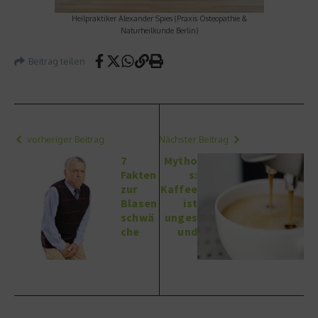
Heilpraktiker Alexander Spies (Praxis Osteopathie &
Naturheilkunde Berlin)
Beitrag teilen
vorheriger Beitrag
Nächster Beitrag
7
Mytho
Fakten
s:
zur
Kaffee
Blasen
ist
schwä
unges
che
und