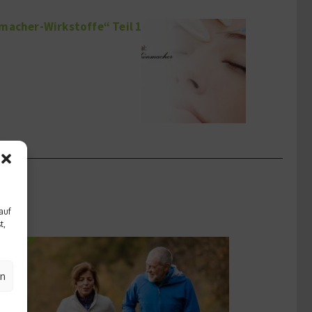
macher-Wirkstoffe“ Teil 1
auf
t,
en