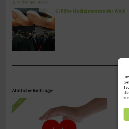
vorheriger Beitrag
Größte Medizinmesse der Welt
Um 
Ger
Tec
Ähnliche Beiträge
die
kön