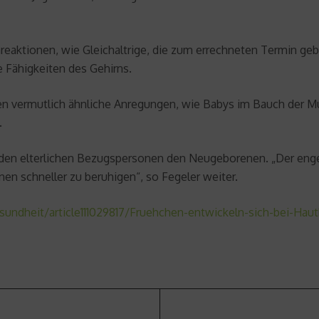
irnreaktionen, wie Gleichaltrige, die zum errechneten Termin
 Fähigkeiten des Gehirns.
ten vermutlich ähnliche Anregungen, wie Babys im Bauch der M
.
t den elterlichen Bezugspersonen den Neugeborenen. „Der eng
onen schneller zu beruhigen“, so Fegeler weiter.
undheit/article111029817/Fruehchen-entwickeln-sich-bei-Haut