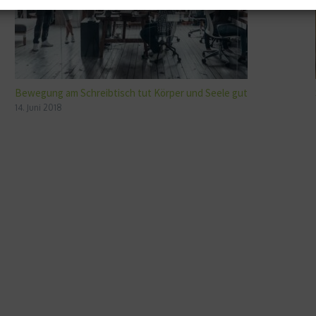
Bewegung am Schreibtisch tut Körper und Seele gut
14. Juni 2018