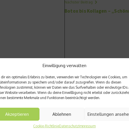
Nächster Beitrag
Botox bis Kollagen – „Schön
Einwilligung verwalten
dir ein optimales Erlebnis zu bieten, verwenden wir Technologien wie Cookies, um
äteinformationen zu speichern und/oder darauf zuzugreifen. Wenn du diesen
hnologien zustimmst, können wir Daten wie das Surfverhalten oder eindeutige IDs 
ser Website verarbeiten. Wenn du deine Einwillligung nicht erteilst oder zurückziehs
nen bestimmte Merkmale und Funktionen beeinträchtigt werden.
Akzeptieren
Ablehnen
Einstellungen anseh
Cookie-Richtlinie
Datenschutz
Impressum