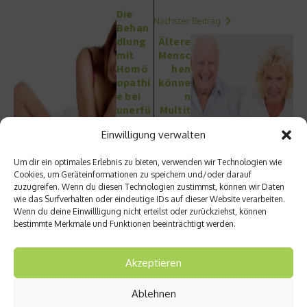
Die
Nächster Beitrag
Behan
dlung
Ältere
mit
Mensc
Homö
hen
opathi
könne
e bei
n
unerfü
Multit
lltem
asking
Einwilligung verwalten
Kinder
wieder
wunsc
erlern
Um dir ein optimales Erlebnis zu bieten, verwenden wir Technologien wie
h
en
Cookies, um Geräteinformationen zu speichern und/oder darauf
zuzugreifen. Wenn du diesen Technologien zustimmst, können wir Daten
wie das Surfverhalten oder eindeutige IDs auf dieser Website verarbeiten.
Wenn du deine Einwillligung nicht erteilst oder zurückziehst, können
bestimmte Merkmale und Funktionen beeinträchtigt werden.
Akzeptieren
Ähnliche Beiträge
Ablehnen