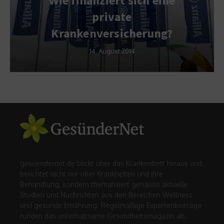
Wie finanziert sich eine
private
Krankenversicherung?
14. August 2014
gesuendernet.de blickt über das Krankenbett hinaus und
berichtet nicht nur über Krankheiten und ihre
Behandlung, sondern thematisiert genauso aktuelle
Studien und Nachrichten aus den Bereichen Wellness
und gesunde Ernährung. Regelmäßige Expertenbeiträge
runden das unterhaltsame Gesundheitsmagazin ab.