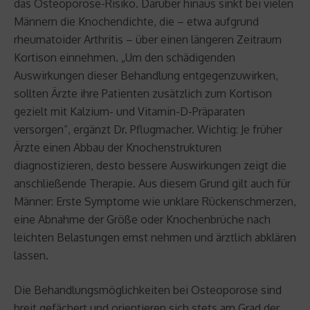
das Osteoporose-Risiko. Darüber hinaus sinkt bei vielen
Männern die Knochendichte, die – etwa aufgrund
rheumatoider Arthritis – über einen längeren Zeitraum
Kortison einnehmen. „Um den schädigenden
Auswirkungen dieser Behandlung entgegenzuwirken,
sollten Ärzte ihre Patienten zusätzlich zum Kortison
gezielt mit Kalzium- und Vitamin-D-Präparaten
versorgen“, ergänzt Dr. Pflugmacher. Wichtig: Je früher
Ärzte einen Abbau der Knochenstrukturen
diagnostizieren, desto bessere Auswirkungen zeigt die
anschließende Therapie. Aus diesem Grund gilt auch für
Männer: Erste Symptome wie unklare Rückenschmerzen,
eine Abnahme der Größe oder Knochenbrüche nach
leichten Belastungen ernst nehmen und ärztlich abklären
lassen.
Die Behandlungsmöglichkeiten bei Osteoporose sind
breit gefächert und orientieren sich stets am Grad der