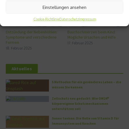
Einstellungen ansehen
Cookie-Richtlinie
Datenschutz
Impressum
Entzündung der Nebenhöhlen:
Bauchschmerzen beim Kind:
Symptome und verschiedene
Mögliche Ursachen und Hilfe
Formen
17. Februar 2025
18. Februar 2025
Aktuelles
5 Methoden für ein gesünderes Leben – die
müssen Sie kennen
Zellschutz neu gedacht: Wie OM24®
körpereigene Schutzmechanismen
unterstützen soll
Sonne tanken: Die Rolle von Vitamin D für
Immunsystem und Knochen