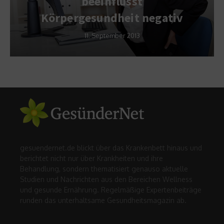
beeinflusst
Körpergesundheit negativ
11. September 2013
gesuendernet.de blickt über das Krankenbett hinaus und
berichtet nicht nur über Krankheiten und ihre
Behandlung, sondern thematisiert genauso aktuelle
Studien und Nachrichten aus den Bereichen Wellness
und gesunde Ernährung. Regelmäßige Expertenbeiträge
runden das unterhaltsame Gesundheitsmagazin ab.