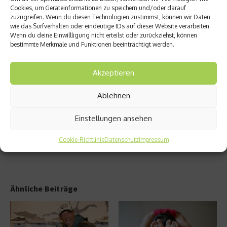
II – ein
Haut –
Cookies, um Geräteinformationen zu speichern und/oder darauf
Überbl
Tipps
zuzugreifen. Wenn du diesen Technologien zustimmst, können wir Daten
ick
wie Sie
wie das Surfverhalten oder eindeutige IDs auf dieser Website verarbeiten.
über
gerade
Wenn du deine Einwillligung nicht erteilst oder zurückziehst, können
die
im
bestimmte Merkmale und Funktionen beeinträchtigt werden.
Wirkun
Winter
g von
dieses
Akzeptieren
Gewür
wichti
zen
ge
und
Organ
Ablehnen
Pflanz
pflege
en
n
Einstellungen ansehen
Cookie-Richtlinie
Datenschutz
Impressum
Ähnliche Beiträge