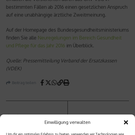
bestimmten Fällen ab 2016 einen gesetzlichen Anspruch
auf eine unabhängige ärztliche Zweitmeinung.
Auf der Homepage des Bundesgesundheitsministeriums
finden Sie alle
Neuregelungen im Bereich Gesundheit
und Pflege für das Jahr 2016
im Überblick.
Quelle: Pressemitteilung Verband der Ersatzkassen
(VDEK)
Beitrag teilen
vorheriger Beitrag
Einwilligung verwalten
Heilge
Nächster Beitrag
würze
Um dir ein optimales Erlebnis zu bieten, verwenden wir Technologien wie