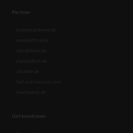
Partner
businessandmore.de
worldsoffood.de
netzathleten.de
planetoftech.de
urbanlife.de
fast-and-luxurious.com
newfoodcity.de
Unternehmen