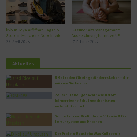
kybun Joya eröffnet Flagship
Gesundheitsmanagement:
Store in Münchens Nobelmeile
Auszeichnung für move UP
23. April 2026
17. Februar 2022
Aktuelles
5 Methoden für ein gesünderes Leben – die
müssen Sie kennen
Zellschutz neu gedacht: Wie OM24®
körpereigene Schutzmechanismen
unterstützen soll
Sonne tanken: Die Rolle von Vitamin D für
Immunsystem und Knochen
Der Protein-Baustein: Was Kollagen in