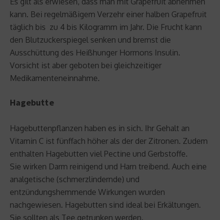
Es gilt als erwiesen, dass man mit Grapefruit abnehmen
kann. Bei regelmäßigem Verzehr einer halben Grapefruit
täglich bis zu 4 bis Kilogramm im Jahr. Die Frucht kann
den Blutzuckerspiegel senken und bremst die
Ausschüttung des Heißhunger Hormons Insulin.
Vorsicht ist aber geboten bei gleichzeitiger
Medikamenteneinnahme.
Hagebutte
Hagebuttenpflanzen haben es in sich. Ihr Gehalt an
Vitamin C ist fünffach höher als der der Zitronen. Zudem
enthalten Hagebutten viel Pectine und Gerbstoffe.
Sie wirken Darm reinigend und Harn treibend. Auch eine
analgetische (schmerzlindernde) und
entzündungshemmende Wirkungen wurden
nachgewiesen. Hagebutten sind ideal bei Erkältungen.
Sie sollten als Tee getrunken werden.