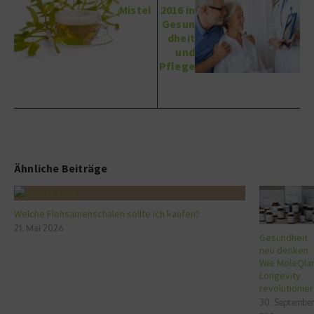
Mistel
2016 in
Gesun
dheit
und
Pflege
Ähnliche Beiträge
Welche Flohsamenschalen sollte ich kaufen?
21. Mai 2026
Gesundheit
neu denken:
Wie MoleQla
Longevity
revolutionier
30. September