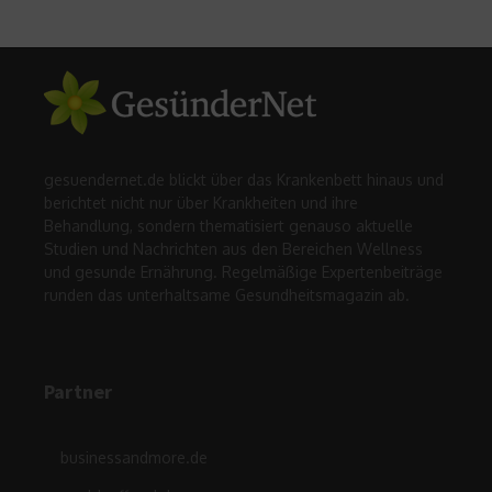
gesuendernet.de blickt über das Krankenbett hinaus und
berichtet nicht nur über Krankheiten und ihre
Behandlung, sondern thematisiert genauso aktuelle
Studien und Nachrichten aus den Bereichen Wellness
und gesunde Ernährung. Regelmäßige Expertenbeiträge
runden das unterhaltsame Gesundheitsmagazin ab.
Partner
businessandmore.de