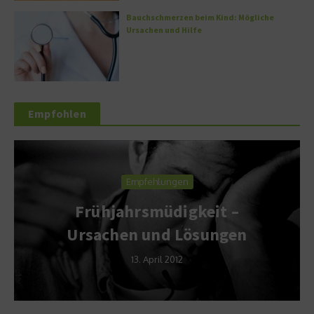
Bauchschmerzen beim Kind: Mögliche
Ursachen und Hilfe
Empfohlen
Forschung & Aufklärung
eit –
Wie Farbe den Appet
ungen
beeinflusst
2. Juli 2013