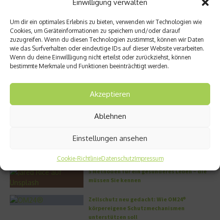
Einwilligung verwalten
Ähnliche Beiträge
Um dir ein optimales Erlebnis zu bieten, verwenden wir Technologien wie
Cookies, um Geräteinformationen zu speichern und/oder darauf
zuzugreifen. Wenn du diesen Technologien zustimmst, können wir Daten
wie das Surfverhalten oder eindeutige IDs auf dieser Website verarbeiten.
Wenn du deine Einwillligung nicht erteilst oder zurückziehst, können
bestimmte Merkmale und Funktionen beeinträchtigt werden.
Akzeptieren
kybun Joya eröffnet Flagship
Gesundheitsmanagement:
Store in Münchens Nobelmeile
Auszeichnung für move UP
23. April 2026
17. Februar 2022
Ablehnen
Einstellungen ansehen
Aktuelles
Cookie-Richtlinie
Datenschutz
Impressum
5 Methoden für ein gesünderes Leben – die
müssen Sie kennen
Zellschutz neu gedacht: Wie OM24®
körpereigene Schutzmechanismen
unterstützen soll