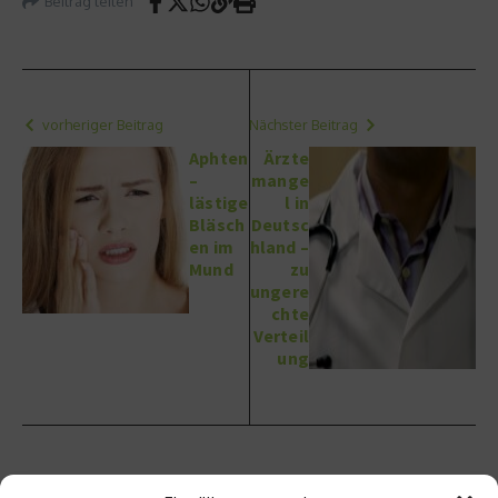
Beitrag teilen
vorheriger Beitrag
Nächster Beitrag
Aphten
Ärzte
–
mange
lästige
l in
Bläsch
Deutsc
en im
hland –
Mund
zu
ungere
chte
Verteil
ung