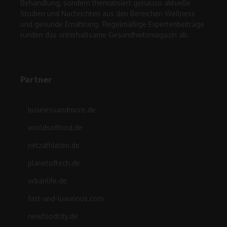
Behandlung, sondern thematisiert genauso aktuelle
Studien und Nachrichten aus den Bereichen Wellness
und gesunde Ernährung. Regelmäßige Expertenbeiträge
runden das unterhaltsame Gesundheitsmagazin ab.
Partner
businessandmore.de
worldsoffood.de
netzathleten.de
planetoftech.de
urbanlife.de
fast-and-luxurious.com
newfoodcity.de