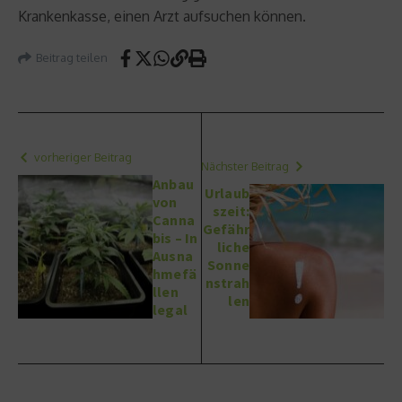
Krankenkasse, einen Arzt aufsuchen können.
Beitrag teilen
vorheriger Beitrag
Nächster Beitrag
Anbau
Urlaub
von
szeit:
Canna
Gefähr
bis – In
liche
Ausna
Sonne
hmefä
nstrah
llen
len
legal