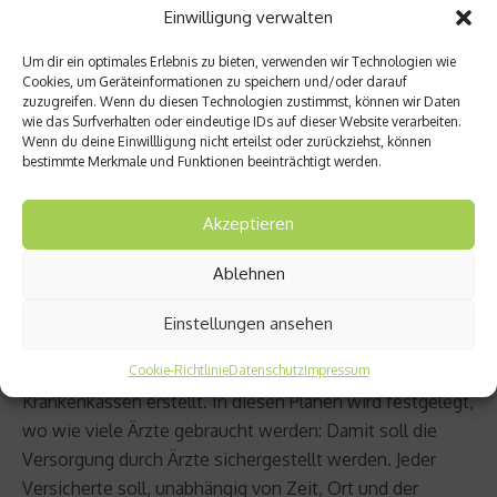
Einwilligung verwalten
1671 Einwohner kommen. Durch die Planung sollen
Patienten kürzere Wege zum nächsten Hausarzt haben.
Um dir ein optimales Erlebnis zu bieten, verwenden wir Technologien wie
Cookies, um Geräteinformationen zu speichern und/oder darauf
Insbesondere profitieren Sachsen, Sachsen-Anhalt und
zuzugreifen. Wenn du diesen Technologien zustimmst, können wir Daten
Bremen. Das auffällige Ost-West-Gefälle bliebe mit der
wie das Surfverhalten oder eindeutige IDs auf dieser Website verarbeiten.
Wenn du deine Einwillligung nicht erteilst oder zurückziehst, können
Planung aber weiterhin bestehen, so die Auswertung
bestimmte Merkmale und Funktionen beeinträchtigt werden.
des Faktenchecks Gesundheit.
Akzeptieren
Eine detailliertere Auswertung über die Versorgung von
Fach- und Hausärzten finden Sie beim
Faktencheck
Ablehnen
Gesundheit
.
Einstellungen ansehen
* Bedarfspläne werden von den Kassenärztlichen
Vereinigungen (KVen) gemeinsam mit den
Cookie-Richtlinie
Datenschutz
Impressum
Krankenkassen erstellt. In diesen Plänen wird festgelegt,
wo wie viele Ärzte gebraucht werden: Damit soll die
Versorgung durch Ärzte sichergestellt werden. Jeder
Versicherte soll, unabhängig von Zeit, Ort und der