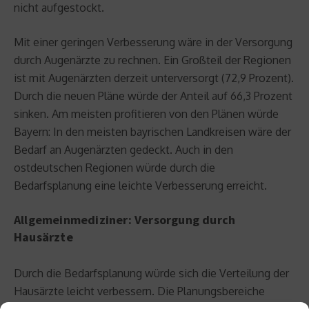
nicht aufgestockt.
Mit einer geringen Verbesserung wäre in der Versorgung
durch Augenärzte zu rechnen. Ein Großteil der Regionen
ist mit Augenärzten derzeit unterversorgt (72,9 Prozent).
Durch die neuen Pläne würde der Anteil auf 66,3 Prozent
sinken. Am meisten profitieren von den Plänen würde
Bayern: In den meisten bayrischen Landkreisen wäre der
Bedarf an Augenärzten gedeckt. Auch in den
ostdeutschen Regionen würde durch die
Bedarfsplanung eine leichte Verbesserung erreicht.
Allgemeinmediziner: Versorgung durch
Hausärzte
Durch die Bedarfsplanung würde sich die Verteilung der
Hausärzte leicht verbessern. Die Planungsbereiche
wurden verkleinert, auf einen Arzt sollen bundesweit