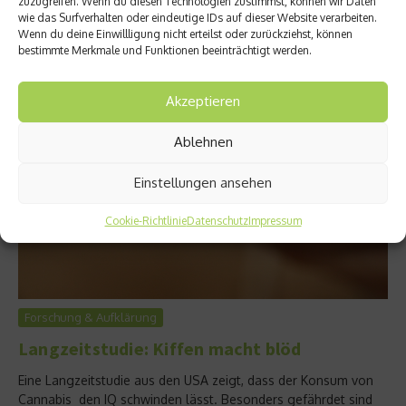
Wesentlichen unverändert bleibt. Aber: Der Alkohol- und
zuzugreifen. Wenn du diesen Technologien zustimmst, können wir Daten
wie das Surfverhalten oder eindeutige IDs auf dieser Website verarbeiten.
Nikotinmissbrauch bleibt vor allem bei Jugendlichen riskant
Wenn du deine Einwillligung nicht erteilst oder zurückziehst, können
hoch und Cannabis ist weiterhin die meistkonsumierte Droge....
bestimmte Merkmale und Funktionen beeinträchtigt werden.
Weiterlesen
Akzeptieren
Ablehnen
Einstellungen ansehen
Cookie-Richtlinie
Datenschutz
Impressum
Forschung & Aufklärung
Langzeitstudie: Kiffen macht blöd
Eine Langzeitstudie aus den USA zeigt, dass der Konsum von
Cannabis den IQ schwinden lässt. Besonders gefährdet sind