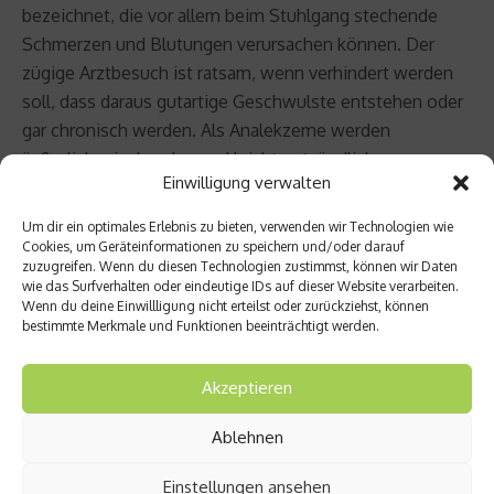
bezeichnet, die vor allem beim Stuhlgang stechende
Schmerzen und Blutungen verursachen können. Der
zügige Arztbesuch ist ratsam, wenn verhindert werden
soll, dass daraus gutartige Geschwulste entstehen oder
gar chronisch werden. Als Analekzeme werden
äußerliche, juckenden und leicht entzündliche
Einwilligung verwalten
Hautausschläge am After bezeichnet, die oft durch
Hämorrhoidal Beschwerden im Inneren entstehen.
Um dir ein optimales Erlebnis zu bieten, verwenden wir Technologien wie
Cookies, um Geräteinformationen zu speichern und/oder darauf
zuzugreifen. Wenn du diesen Technologien zustimmst, können wir Daten
Beitrag teilen
wie das Surfverhalten oder eindeutige IDs auf dieser Website verarbeiten.
Wenn du deine Einwillligung nicht erteilst oder zurückziehst, können
bestimmte Merkmale und Funktionen beeinträchtigt werden.
Akzeptieren
vorheriger Beitrag
Zurück
Ablehnen
ins
Leben
Einstellungen ansehen
mit