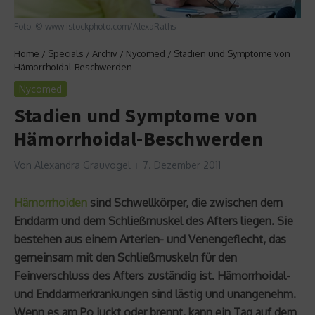
Foto: © www.istockphoto.com/AlexaRaths
Home
/
Specials
/
Archiv
/
Nycomed
/
Stadien und Symptome von
Hämorrhoidal-Beschwerden
Nycomed
Stadien und Symptome von
Hämorrhoidal-Beschwerden
Von
Alexandra Grauvogel
7. Dezember 2011
Hämorrhoiden
sind Schwellkörper, die zwischen dem
Enddarm und dem Schließmuskel des Afters liegen. Sie
bestehen aus einem Arterien- und Venengeflecht, das
gemeinsam mit den Schließmuskeln für den
Feinverschluss des Afters zuständig ist. Hämorrhoidal-
und Enddarmerkrankungen sind lästig und unangenehm.
Wenn es am Po juckt oder brennt, kann ein Tag auf dem