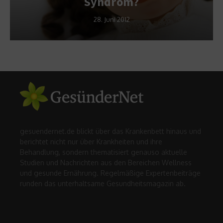
Syndrom?
28. Juni 2012
gesuendernet.de blickt über das Krankenbett hinaus und
berichtet nicht nur über Krankheiten und ihre
Behandlung, sondern thematisiert genauso aktuelle
Studien und Nachrichten aus den Bereichen Wellness
und gesunde Ernährung. Regelmäßige Expertenbeiträge
runden das unterhaltsame Gesundheitsmagazin ab.