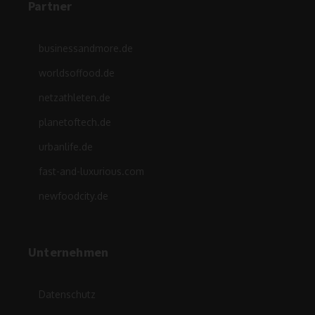
Partner
businessandmore.de
worldsoffood.de
netzathleten.de
planetoftech.de
urbanlife.de
fast-and-luxurious.com
newfoodcity.de
Unternehmen
Datenschutz